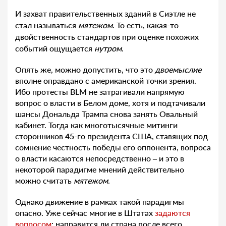
И захват правительственных зданий в Сиэтле не
стал называться
мятежом
. То есть, какая-то
двойственность стандартов при оценке похожих
событий ощущается
нутром
.
Опять же, можно допустить, что это
двоемыслие
вполне оправдано с американской точки зрения.
Ибо протесты BLM не затрагивали напрямую
вопрос о власти в Белом доме, хотя и подтачивали
шансы Дональда Трампа снова занять Овальный
кабинет. Тогда как многотысячные митинги
сторонников
45
-го президента США, ставящих под
сомнение честность победы его оппонента, вопроса
о власти касаются непосредственно – и это в
некоторой парадигме мнений действительно
можно считать
мятежом
.
Однако движение в рамках такой парадигмы
опасно. Уже сейчас многие в Штатах
задаются
вопросом
: направится ли страна после всего