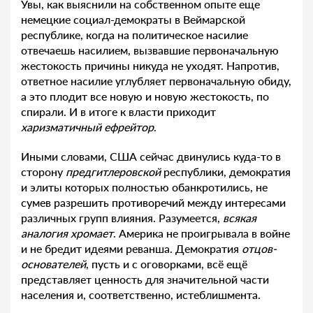
Увы, как выяснили на собственном опыте еще
немецкие социал-демократы в Веймарской
республике, когда на политическое насилие
отвечаешь насилием, вызвавшие первоначальную
жестокость причины никуда не уходят. Напротив,
ответное насилие углубляет первоначальную обиду,
а это плодит все новую и новую жестокость, по
спирали. И в итоге к власти приходит
харизматичный ефрейтор
.
Иными словами, США сейчас двинулись куда-то в
сторону
предгитлеровской
республики, демократия
и элиты которых полностью обанкротились, не
сумев разрешить противоречий между интересами
различных групп влияния. Разумеется,
всякая
аналогия хромает
. Америка не проигрывала в войне
и не бредит идеями реванша. Демократия
отцов-
основателей
, пусть и с оговорками, всё ещё
представляет ценность для значительной части
населения и, соответственно, истеблишмента.