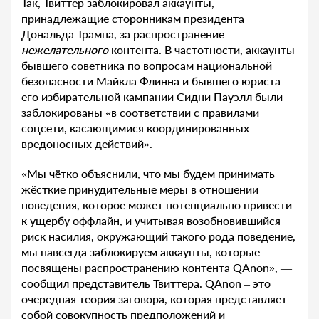
Так, Твиттер заблокировал аккаунты,
принадлежащие сторонникам президента
Дональда Трампа, за распространение
нежелательного
контента. В частотности, аккаунты
бывшего советника по вопросам национальной
безопасности Майкла Флинна и бывшего юриста
его избирательной кампании Сидни Пауэлл были
заблокированы «в соответствии с правилами
соцсети, касающимися координированных
вредоносных действий».
«Мы чётко объяснили, что мы будем принимать
жёсткие принудительные меры в отношении
поведения, которое может потенциально привести
к ущербу оффлайн, и учитывая возобновившийся
риск насилия, окружающий такого рода поведение,
мы навсегда заблокируем аккаунты, которые
посвящены распространению контента QAnon», —
сообщил представитель Твиттера. QAnon – это
очередная теория заговора, которая представляет
собой совокупность предположений и