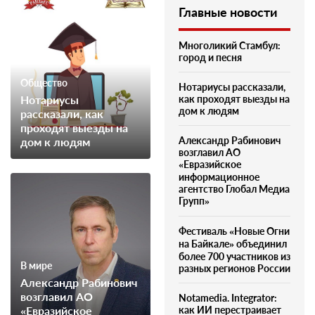
Главные новости
Многоликий Стамбул:
город и песня
Общество
Нотариусы рассказали,
Нотариусы
как проходят выезды на
дом к людям
рассказали, как
проходят выезды на
Александр Рабинович
дом к людям
возглавил АО
«Евразийское
информационное
агентство Глобал Медиа
Групп»
Фестиваль «Новые Огни
на Байкале» объединил
более 700 участников из
В мире
разных регионов России
Александр Рабинович
возглавил АО
Notamedia. Integrator:
«Евразийское
как ИИ перестраивает