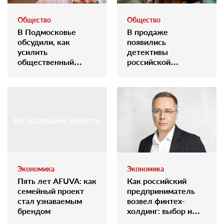
Общество
Общество
В Подмосковье
В продаже
обсудили, как
появились
усилить
детективы
общественный
российской
экологический
писательницы,
контроль
основанные на
реальных
преступлениях во
Франкфурте
Экономика
Экономика
Пять лет AFUVA: как
Как российский
семейный проект
предприниматель
стал узнаваемым
возвел финтех-
брендом
холдинг: выбор и
путь Максима