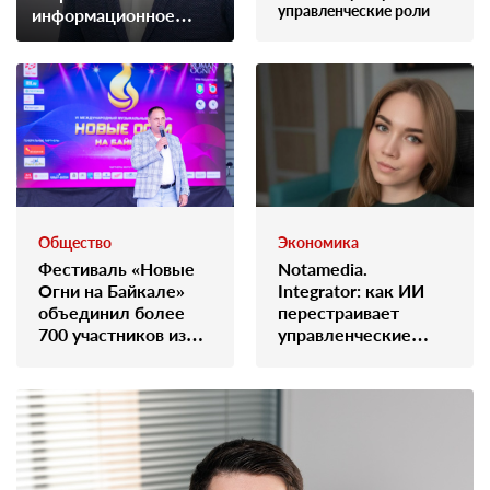
управленческие роли
информационное
агентство Глобал
Медиа Групп»
Общество
Экономика
Фестиваль «Новые
Notamedia.
Огни на Байкале»
Integrator: как ИИ
объединил более
перестраивает
700 участников из
управленческие
разных регионов
роли
России