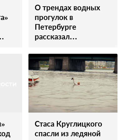
О трендах водных
га»
прогулок в
Петербурге
рассказал
гендиректор ГК
«Астра Марин»
н»
Стаса Круглицкого
ход
спасли из ледяной