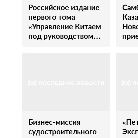
Российское издание
Сам
первого тома
Каза
«Управление Китаем
Нов
под руководством
прие
Си Цзиньпина»
«По
стартовало в Санкт-
Пет
Петербурге
Бизнес-миссия
«Пе
судостроительного
Экс