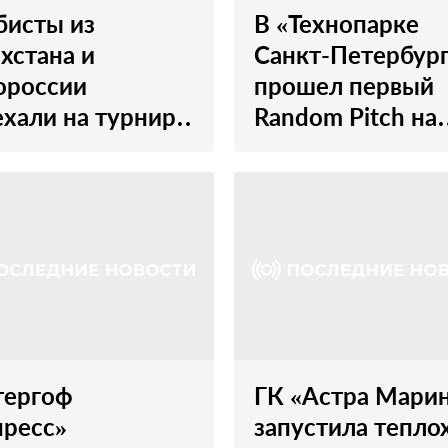
бисты из
В «Технопарке
хстана и
Санкт-Петербур
ороссии
прошел первый
хали на турнир
Random Pitch на
беда» в
новой площадке
ербург
тергоф
ГК «Астра Мари
пресс»
запустила тепло