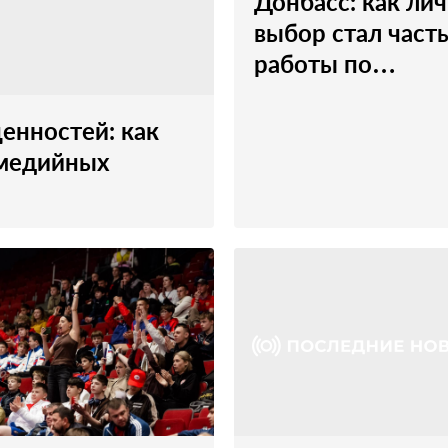
Донбасс: как ли
выбор стал част
работы по
восстановлению
региона
енностей: как
 медийных