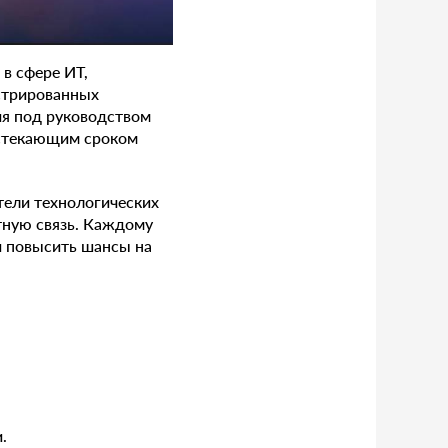
в сфере ИT,
стрированных
ия под руководством
истекающим сроком
тели технологических
тную связь. Каждому
и повысить шансы на
.