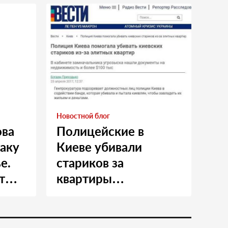
Новостной блог
ова
Полицейские в
таку
Киеве убивали
е.
стариков за
т
квартиры…
и