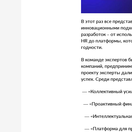
В этот раз все предст
инновационными подхо
разработок – от испол
HR до платформы, кот
годности.
В команде экспертов б
компаний, предприним
проекту эксперты дал
успех. Среди представ
— «Коллективный усил
— «Проактивный финан
— «Интеллектуальная 
— «Платформа для про