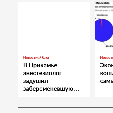
Новостной блог
Новост
В Прикамье
Эко
анестезиолог
вошл
задушил
сам
забеременевшую
медсестру