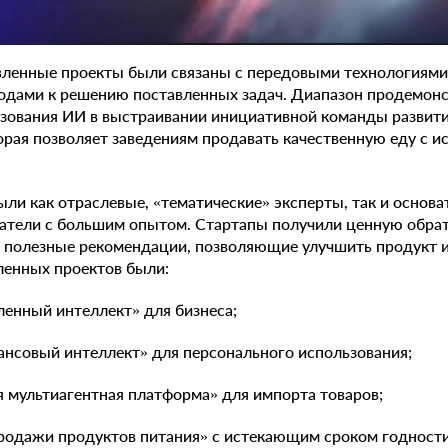
авленные проекты были связаны с передовыми технологиями 
дами к решению поставленных задач. Диапазон продемон
ьзования ИИ в выстраивании инициативной команды развит
орая позволяет заведениям продавать качественную еду с 
ыли как отраслевые, «тематические» эксперты, так и основа
атели с большим опытом. Стартапы получили ценную обра
и полезные рекомендации, позволяющие улучшить продукт 
ленных проектов были:
енный интеллект» для бизнеса;
совый интеллект» для персонального использования;
мультиагентная платформа» для импорта товаров;
дажи продуктов питания» с истекающим сроком годности