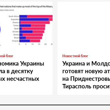
ной блог
Новостной блог
номика Украины
Украина и Молд
а в десятку
готовят новую а
ых несчастных
на Приднестровь
Тирасполь проси
Москву о помощ