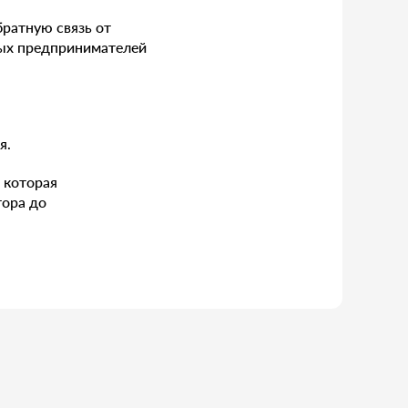
братную связь от
ных предпринимателей
я.
 которая
тора до