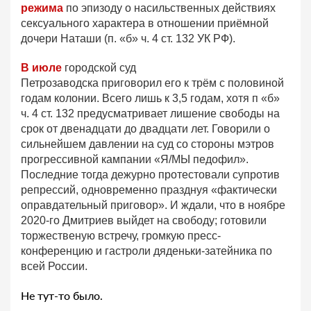
режима
по эпизоду о насильственных действиях
сексуального характера в отношении приёмной
дочери Наташи (п. «б» ч. 4 ст. 132 УК РФ).
В июле
городской суд
Петрозаводска приговорил его к трём с половиной
годам колонии. Всего лишь к 3,5 годам, хотя п «б»
ч. 4 ст. 132 предусматривает лишение свободы на
срок от двенадцати до двадцати лет. Говорили о
сильнейшем давлении на суд со стороны мэтров
прогрессивной кампании «Я/МЫ педофил».
Последние тогда дежурно протестовали супротив
репрессий, одновременно празднуя «фактически
оправдательный приговор». И ждали, что в ноябре
2020-го Дмитриев выйдет на свободу; готовили
торжественую встречу, громкую пресс-
конференцию и гастроли дяденьки-затейника по
всей России.
Не тут-то было.