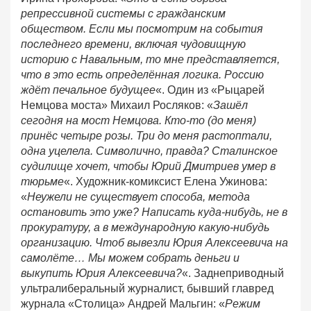
репрессивной системы с гражданским
обществом. Если мы посмотрим на события
последнего времени, включая чудовищную
историю с Навальным, то мне представляется,
что в это есть определённая логика. Россию
ждёт печальное будущее
«. Один из «Рыцарей
Немцова моста» Михаил Росляков: «
Зашёл
сегодня на мост Немцова. Кто-то (до меня)
принёс четыре розы. Три до меня растоптали,
одна уцелела. Символично, правда? Сталинское
судилище хочет, чтобы Юрий Дмитриев умер в
тюрьме
«. Художник-комиксист Елена Ужинова:
«
Неужели не существует способа, метода
остановить это уже? Написать куда-нибудь, не в
прокуратуру, а в международную какую-нибудь
организацию. Чтоб вывезли Юрия Алексеевича на
самолёте… Мы можем собрать деньги и
выкупить Юрия Алексеевича?
«. Заднеприводный
ультралиберальный журналист, бывший главред
журнала «Столица» Андрей Мальгин: «
Режим