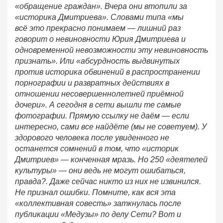
«обращение граждан». Вчера они втопили за
«историка Дмитриева». Словами типа «мы
всё это прекрасно понимаем — лишний раз
говорит о невиновности Юрия Дмитриева и
одновременной невозможности эту невиновность
признать». Или «абсурдность выдвинутых
против историка обвинений в распространении
порнографии и развратных действиях в
отношении несовершеннолетней приёмной
дочери». А сегодня в сети вышли те самые
фотографии. Прямую ссылку не даём — если
интересно, сами все найдёте (мы не советуем). У
здорового человека после увиденного не
останется сомнений в том, что «историк
Дмитриев» — конченная мразь. Но 250 «деятелей
культуры» — они ведь не могут ошибаться,
правда?. Даже сейчас никто из них не извинился.
Не признал ошибки. Помните, как вся эта
«коллективная совесть» заткнулась после
публикации «Медузы» по делу Сети? Вот и