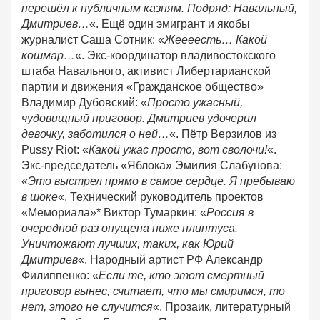
перешёл к публичным казням. Подряд: Навальный,
Дмитриев…
«. Ещё один эмигрант и якобы
журналист Саша Сотник: «
Жеееесть… Какой
кошмар…
«. Экс-координатор владивостокского
штаба Навального, активист Либертарианской
партии и движения «Гражданское общество»
Владимир Дубовский: «
Просто ужасный,
чудовищный приговор. Дмитриев удочерил
девочку, заботился о ней…
«. Пётр Верзилов из
Pussy Riot: «
Какой ужас просто, вот сволочи!
«.
Экс-председатель «Яблока» Эмилия Слабунова:
«
Это выстрел прямо в самое сердце. Я пребываю
в шоке
«. Технический руководитель проектов
«Мемориала»* Виктор Тумаркин: «
Россия в
очередной раз опущена ниже плинтуса.
Уничтожают лучших, таких, как Юрий
Дмитриев
«. Народный артист РФ Александр
Филиппенко: «
Если те, кто этот смертный
приговор вынес, считает, что мы смиримся, то
нет, этого не случится
«. Прозаик, литературный