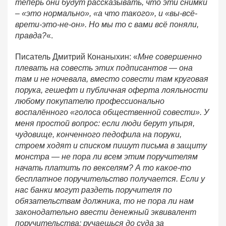
теперь они будут рассказывать, что эти снимки
– «это нормально», «а что такого», и «вы-всё-
врети-это-не-он». Но мы то с вами всё поняли,
правда?
«.
Писатель Дмитрий Конаныхин: «
Мне совершенно
плевать на совесть этих подписантов — она
там и не ночевала, вместо совести там круговая
порука, гешефт и публичная оферта лояльности
любому покупателю профессионально
воспалённого «голоса общественной совести». У
меня простой вопрос: если люди берут упыря,
чудовище, конченного педофила на поруки,
строем ходят и списком пишут письма в защиту
монстра — не пора ли всем этим поручителям
начать платить по векселям? А то какое-то
бесплатное поручительство получается. Если у
нас банки могут раздеть поручителя по
обязательствам должника, то не пора ли нам
законодательно ввести денежный эквивалент
поручительства: ручаешься до суда за