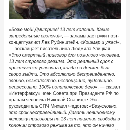
«
Боже мой! Дмитриев! 13 лет колонии. Какие
запредельные сволочи!
«, — заламывает руки поэт-
концептуалист Лев Рубинштейн. «
Кошмар и ужас!
«,
— восклицает писательница Людмила Улицкая.
«
Это смертный приговор для пожилого человека,
13 лет строгого режима. Это реальный срок с
практически условного, когда он должен был
скоро выйти. Это абсолютно беспрецедентно,
злобно, безжалостно, беспощадно, чудовищно,
репрессивно. 100% политическое дело
«, — сказал
«Интерфаксу» член Совета при Президенте РФ по
правам человека Николай Сванидзе. Экс-
руководитель СПЧ Михаил Федотов: «
Безусловно,
это срок несправедливый. Давать невиновному
человеку приговоры на 13 лет лишения свободы в
колонии строгого режима за то, что он ничего