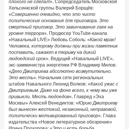
плохого не сделал!
«. Сопредседатель Московской
Хельсинкской группы Валерий Борщёв:
«
Совершенно очевидно, что это чисто
политические основания для приговора. Это
смертный приговор. Это завинчивание гаек на
уровне террора
«. Продюсер YouTube-канала
«Навальный LIVE» Любовь Соболь: «
Какой мрак!
Человека, которому должны при жизни памятник
поставить, сажают в тюрьму на дикий
людоедский срок
«. Ведущий «Навальный LIVE»,
экс-замминистра энергетики РФ Владимир Милов:
«
Дело Дмитриева абсолютно возмутительно.
Это месть
«. Начальник сети региональных
штабов Навального Леонид Волков: «
Какой ужас с
Дмитриевым. Даже на фоне всего, к чему мы уже
привыкли. Месть людоедов
«. Главред «Эха
Москвы» Алексей Венедиктов: «
Юрию Дмитриеву
был вынесен жестокий, незаконный, неправовой,
политически мотивированный приговор
«. Глава
издательства «Новое литературное обозрение»
Ирина Прохорова: «
Это и есть борьба