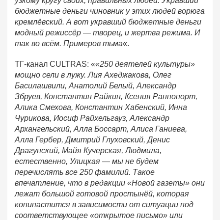
узкому кругу своих, правильных людей. Укравший
бюджетные деньги чиновник у этих людей ворюга
кремлёвский. А вот укравший бюджетные деньги
модный режиссёр — творец, и жертва режима. И
так во всём. Примеров тьма
«.
ТГ-канал CULTRAS: «
«250 деятелей культуры»
мощно сели в лужу. Лия Ахеджакова, Олег
Басилашвили, Анатолий Белый, Александр
Збруев, Константин Райкин, Ксения Раппопорт,
Алика Смехова, Константин Хабенский, Инна
Чурикова, Иосиф Райхельгауз, Александр
Архангельский, Алла Боссарт, Алиса Ганиева,
Алла Гербер, Дмитрий Глуховский, Денис
Драгунский, Майя Кучерская, Людмила,
естественно, Улицкая — мы не будем
перечислять все 250 фамилий. Такое
впечатление, что в редакции «Новой газеты» они
лежат большой готовой простынёй, которая
копипастится в зависимости от ситуации под
соответствующее «открытое письмо» или