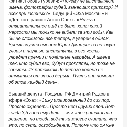
критик Любовь Гуревич: «
Почему не выставляют
имена, фотографии судей, вынесших приговор? И
всех причастных?
«. Ведущий «Эха Москвы» и
«Детского радио» Антон Орехъ: «
Ничего
отвратительнее ещё не было, хотя какой
мерзости мы только не видели за эти годы. Как
бы не сложилось всё теперь, я уверен в одном.
Время спустя именем Юрия Дмитриева назовут
улицы и научные институты, в его честь
учредят премии и почётные награды. А имена
тех, кто судил его, будут прокляты, но тоже не
забыты. Их потомкам до пятого колена не
отмыться от этого дерьма. Пусть они помнят
об этом каждый день
«.
Бывший депутат Госдумы РФ Дмитрий Гудков в
эфире «Эха»: «
Сижу шокированный до сих пор.
Просто охренеть. Просто нет других слов. Вот
когда 3,5 года ему дали — мы это критиковали
решение, но тогда всё-таки многие считали, что
это, по сути, освобождение. Потому что он уже