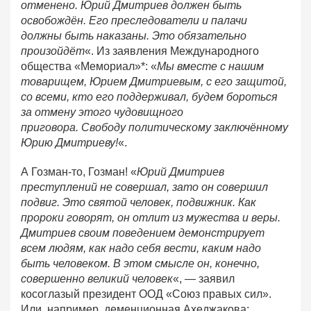
отменено. Юрий Дмитриев должен быть
освобождён. Его преследователи и палачи
должны быть наказаны. Это обязательно
произойдёт
«. Из заявления Международного
общества «Мемориал»*: «
Мы вместе с нашим
товарищем, Юрием Дмитриевым, с его защитой,
со всеми, кто его поддерживал, будем бороться
за отмену этого чудовищного
приговора. Свободу политическому заключённому
Юрию Дмитриеву!
«.
А Гозман-то, Гозман! «
Юрий Дмитриев
преступлений не совершал, зато он совершил
подвиг. Это святой человек, подвижник. Как
пророки говорят, он отлит из мужества и веры.
Дмитриев своим поведением демонстрирует
всем людям, как надо себя вести, каким надо
быть человеком. В этом смысле он, конечно,
совершенно великий человек
«, — заявил
косоглазый президент ООД «Союз правых сил».
Или, например, деменционная Ахеджакова: