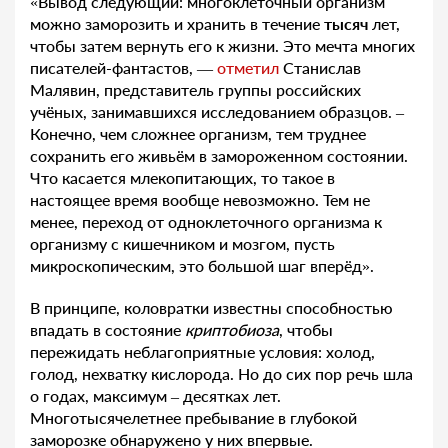
«Вывод следующий: многоклеточный организм
можно заморозить и хранить в течение
тысяч
лет,
чтобы затем вернуть его к жизни. Это мечта многих
писателей-фантастов, —
отметил
Станислав
Малявин, представитель группы российских
учёных, занимавшихся исследованием образцов. –
Конечно, чем сложнее организм, тем труднее
сохранить его живьём в замороженном состоянии.
Что касается млекопитающих, то такое в
настоящее время вообще невозможно. Тем не
менее, переход от одноклеточного организма к
организму с кишечником и мозгом, пусть
микроскопическим, это большой шаг вперёд».
В принципе, коловратки известны способностью
впадать в состояние
криптобиоза
, чтобы
пережидать неблагоприятные условия: холод,
голод, нехватку кислорода. Но до сих пор речь шла
о годах, максимум – десятках лет.
Многотысячелетнее пребывание в глубокой
заморозке обнаружено у них впервые.