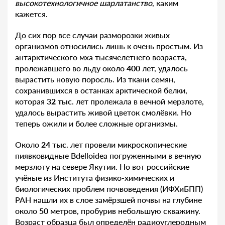
высокотехнологичное шарлатанство
, каким
кажется.
До сих пор все случаи разморозки живых
организмов относились лишь к очень простым. Из
антарктического мха тысячелетнего возраста,
пролежавшего во льду около
400
лет, удалось
вырастить новую поросль. Из ткани семян,
сохранившихся в останках арктической белки,
которая
32 тыс
. лет пролежала в вечной мерзлоте,
удалось вырастить живой цветок смолёвки. Но
теперь ожили и более сложные организмы.
Около
24 тыс
. лет провели микроскопические
пиявковидные Bdelloidea погруженными в вечную
мерзлоту на севере Якутии. Но вот российские
учёные из Института физико-химических и
биологических проблем почвоведения (ИФХиБПП)
РАН нашли их в слое замёрзшей почвы на глубине
около
50
метров, пробурив небольшую скважину.
Возраст образца был определён радиоуглеродным