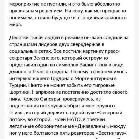
мероприятие не пустили, и это было абсолютно
правильным решением. На кону, как мы прекрасно
понимаем, стояло будущее всего цивилизованного
мира.
Десятки тысяч людей в режиме он-лайн следили за
страницами лидеров двух сверхдержав в
социальных сетях. Все постили картинку пресс-
секретаря Зеленского, который остроумно
представил один из символов Вашингтона в виде
длинного белого гондона. Почему-то вспомнилось
интервью нашего Гордона с Моргенштерном в
Турции. Никто не может забыть его тигровые
шортики. Напряжение постепенно достигло своего
пика. Колесо Сансары провернулось, из
подсознания потянулись образы многорукого
Шивы, который держит в одной руке «Северный
поток», во второй – член НАТО, в третьей –
летальные оборонительные «Джавелины», между
ног у него болтаются пять реакторов «Вестингауз»,