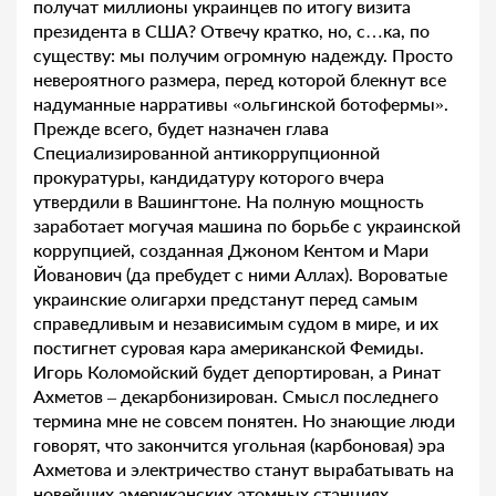
получат миллионы украинцев по итогу визита
президента в США? Отвечу кратко, но, с…ка, по
существу: мы получим огромную надежду. Просто
невероятного размера, перед которой блекнут все
надуманные нарративы «ольгинской ботофермы».
Прежде всего, будет назначен глава
Специализированной антикоррупционной
прокуратуры, кандидатуру которого вчера
утвердили в Вашингтоне. На полную мощность
заработает могучая машина по борьбе с украинской
коррупцией, созданная Джоном Кентом и Мари
Йованович (да пребудет с ними Аллах). Вороватые
украинские олигархи предстанут перед самым
справедливым и независимым судом в мире, и их
постигнет суровая кара американской Фемиды.
Игорь Коломойский будет депортирован, а Ринат
Ахметов – декарбонизирован. Смысл последнего
термина мне не совсем понятен. Но знающие люди
говорят, что закончится угольная (карбоновая) эра
Ахметова и электричество станут вырабатывать на
новейших американских атомных станциях,