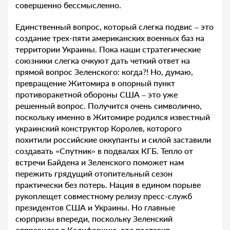
совершенно бессмысленно.
Единственный вопрос, который слегка подвис – это
создание трех-пяти американских военных баз на
территории Украины. Пока наши стратегические
союзники слегка очкуют дать четкий ответ на
прямой вопрос Зеленского: когда?! Но, думаю,
превращение Житомира в опорный пункт
противоракетной обороны США – это уже
решенный вопрос. Получится очень символично,
поскольку именно в Житомире родился известный
украинский конструктор Королев, которого
похитили российские оккупанты и силой заставили
создавать «Спутник» в подвалах КГБ. Тепло от
встречи Байдена и Зеленского поможет нам
пережить грядущий отопительный сезон
практически без потерь. Нация в едином порыве
рукоплещет совместному релизу пресс-служб
президентов США и Украины. Но главные
сюрпризы впереди, поскольку Зеленский
отправился в Калифорнию, где поставит