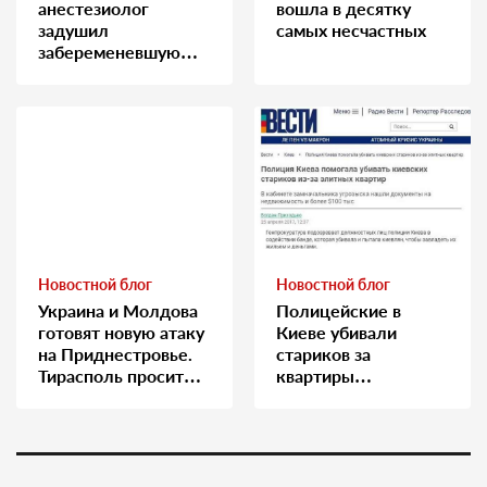
анестезиолог
вошла в десятку
задушил
самых несчастных
забеременевшую
медсестру
Новостной блог
Новостной блог
Украина и Молдова
Полицейские в
готовят новую атаку
Киеве убивали
на Приднестровье.
стариков за
Тирасполь просит
квартиры…
Москву о помощи