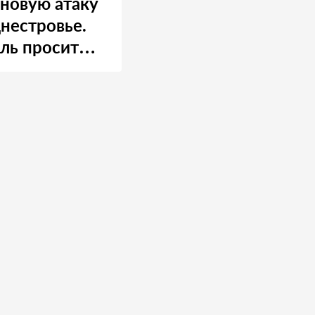
 новую атаку
нестровье.
ль просит
 о помощи