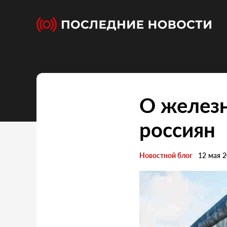
О железн
россиян
Новостной блог
12 мая 