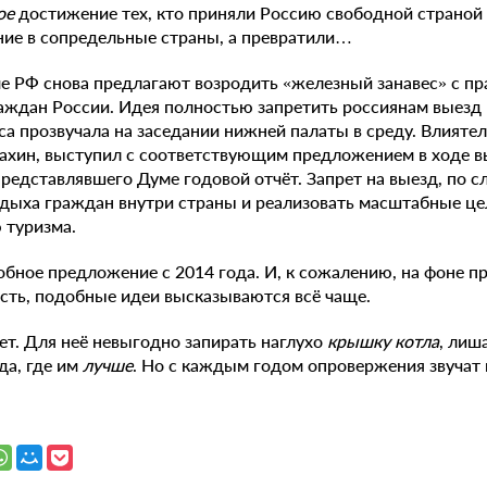
ое
достижение тех, кто приняли Россию свободной страной
ние в сопредельные страны, а превратили…
е РФ снова предлагают возродить «железный занавес» с п
аждан России. Идея полностью запретить россиянам выезд
а прозвучала на заседании нижней палаты в среду. Влияте
ахин, выступил с соответствующим предложением в ходе в
едставлявшего Думе годовой отчёт. Запрет на выезд, по с
дыха граждан внутри страны и реализовать масштабные це
 туризма.
обное предложение с 2014 года. И, к сожалению, на фоне п
ть, подобные идеи высказываются всё чаще.
ает. Для неё невыгодно запирать наглухо
крышку котла
, лиш
да, где им
лучше
. Но с каждым годом опровержения звучат 