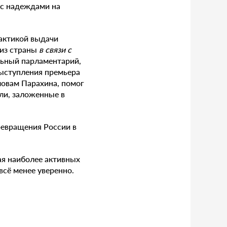
 с надеждами на
рактикой выдачи
 из страны
в связи с
льный парламентарий,
ыступления премьера
ловам Парахина, помог
ли, заложенные в
ревращения России в
ая наиболее активных
всё менее уверенно.