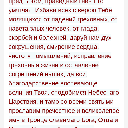
пред Богом, праведный гнев Его
умягчая. Избави всех с верою Тебе
молящихся от падений греховных, от
навета злых человек, от глада,
скорбей и болезней, даруй нам дух
сокрушения, смирение сердца,
чистоту помышлений, исправление
греховныя жизни и оставление
согрешений наших; да вси,
благодарственне воспевающе
величия Твоя, сподобимся Небеснаго
Царствия, и тамо со всеми святыми
прославим пречестное и великолепое
имя в Троице славимаго Бога, Отца и