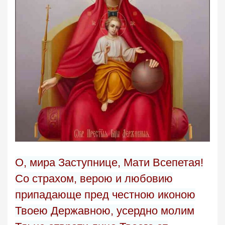
О, мира Заступнице, Мати Всепетая!
Со страхом, верою и любовию
припадающе пред честною иконою
Твоею Державною, усердно молим