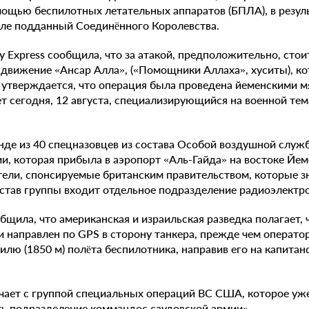
ощью беспилотных летательных аппаратов (БПЛА), в резул
исле подданный Соединëнного Королевства.
ly Express сообщила, что за атакой, предположительно, ст
движение «Ансар Алла», («Помощники Аллаха», хуситы), к
 утверждается, что операция была проведена йеменскими 
т сегодня, 12 августа, специализирующийся на военной тема
е из 40 спецназовцев из состава Особой воздушной службы (
и, которая прибыла в аэропорт «Аль-Гайда» на востоке Йем
ели, спонсируемые британским правительством, которые з
остав группы входит отдельное подразделение радиоэлектр
общила, что американская и израильская разведка полагает,
и направлен по GPS в сторону танкера, прежде чем операто
ю (1850 м) полëта беспилотника, направив его на капитан
чает с группой специальных операций ВС США, которое уже
ть подразделение коммандос саудовской армии».