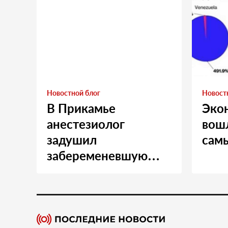
Новостной блог
Новост
В Прикамье
Эко
анестезиолог
вошл
задушил
сам
забеременевшую
медсестру