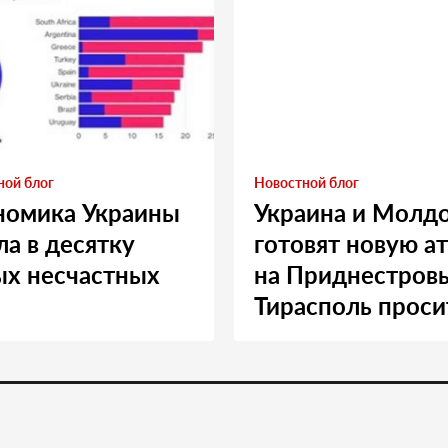
ной блог
Новостной блог
номика Украины
Украина и Молд
а в десятку
готовят новую а
ых несчастных
на Приднестровь
Тирасполь проси
Москву о помощ