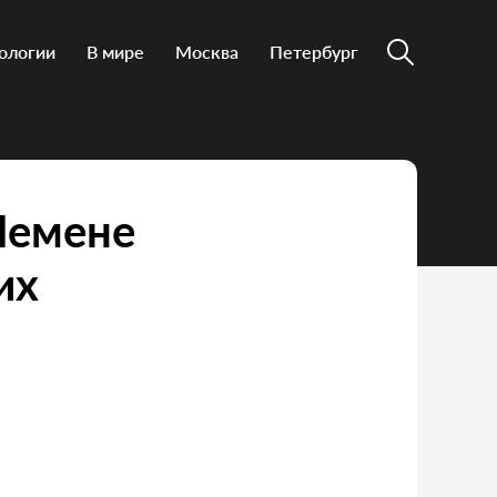
ологии
В мире
Москва
Петербург
Йемене
их