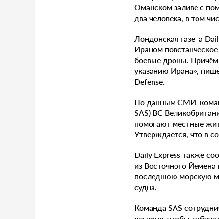
Оманском заливе с пом
два человека, в том ч
Лондонская газета Dai
Ираном повстанческое 
боевые дроны. Причëм
указанию Ирана», пише
Defense.
По данным СМИ, команд
SAS) ВС Великобритани
помогают местные жит
Утверждается, что в с
Daily Express также со
из Восточного Йемена 
последнюю морскую мил
судна.
Команда SAS сотрудни
регионе, чтобы «обуча