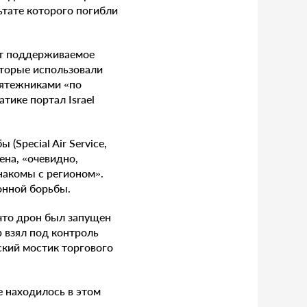
ьтате которого погибли
оит поддерживаемое
оторые использовали
мятежниками «по
тике портал Israel
Special Air Service,
ена, «очевидно,
накомы с регионом».
онной борьбы.
 что дрон был запущен
р взял под контроль
ский мостик торгового
 находилось в этом