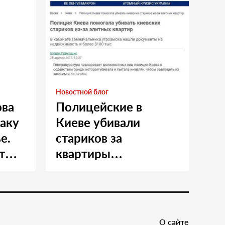
Новостной блог
ова
Полицейские в
таку
Киеве убивали
е.
стариков за
т
квартиры…
и
О сайте