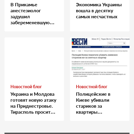
В Прикамье
Экономика Украины
анестезиолог
вошла в десятку
задушил
самых несчастных
забеременевшую
медсестру
Новостной блог
Новостной блог
Украина и Молдова
Полицейские в
готовят новую атаку
Киеве убивали
на Приднестровье.
стариков за
Тирасполь просит
квартиры…
Москву о помощи