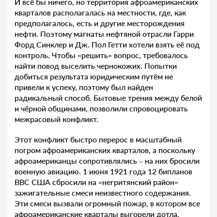
И всё бы ничего, но территория афроамериканских
кварталов располагалась на местности, где, как
предполагалось, есть и другие месторождения
нефти. Поэтому магнаты нефтяной отрасли Гарри
Форд Синклер и Дж. Пол Гетти хотели взять её под
контроль. Чтобы «решить» вопрос, требовалось
найти повод выселить чернокожих. Попытки
добиться результата юридическим путём не
привели к успеху, поэтому был найден
радикальный способ. Бытовые трения между белой
и чёрной общинами, позволили спровоцировать
межрасовый конфликт.
Этот конфликт быстро перерос в масштабный
погром афроамериканских кварталов, а поскольку
афроамериканцы сопротивлялись – на них бросили
военную авиацию. 1 июня 1921 года 12 бипланов
ВВС США сбросили на «негритянский район»
зажигательные смеси неизвестного содержания.
Эти смеси вызвали огромный пожар, в котором все
афроамериканские кварталы выгорели дотла.