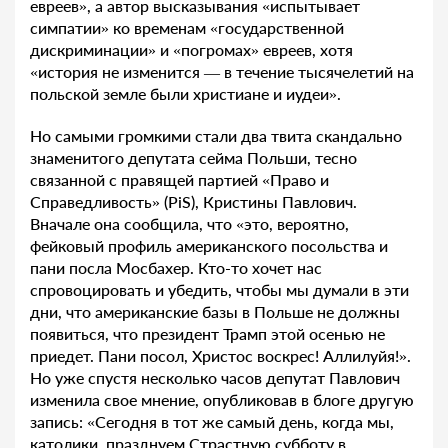
евреев», а автор высказывания «испытывает
симпатии» ко временам «государственной
дискриминации» и «погромах» евреев, хотя
«история не изменится — в течение тысячелетий на
польской земле были христиане и иудеи».
Но самыми громкими стали два твита скандально
знаменитого депутата сейма Польши, тесно
связанной с правящей партией «Право и
Справедливость» (PiS), Кристины Павлович.
Вначале она сообщила, что «это, вероятно,
фейковый профиль американского посольства и
пани посла Мосбахер. Кто-то хочет нас
спровоцировать и убедить, чтобы мы думали в эти
дни, что американские базы в Польше не должны
появиться, что президент Трамп этой осенью не
приедет. Пани посол, Христос воскрес! Аллилуйя!».
Но уже спустя несколько часов депутат Павлович
изменила свое мнение, опубликовав в блоге другую
запись: «Сегодня в тот же самый день, когда мы,
католики, празднуем Страстную субботу в