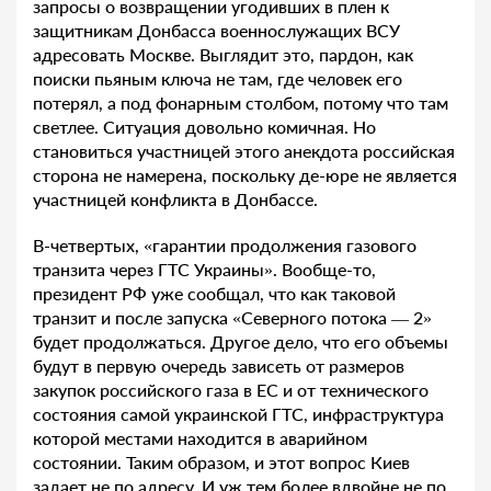
запросы о возвращении угодивших в плен к
защитникам Донбасса военнослужащих ВСУ
адресовать Москве. Выглядит это, пардон, как
поиски пьяным ключа не там, где человек его
потерял, а под фонарным столбом, потому что там
светлее. Ситуация довольно комичная. Но
становиться участницей этого анекдота российская
сторона не намерена, поскольку де-юре не является
участницей конфликта в Донбассе.
В-четвертых, «гарантии продолжения газового
транзита через ГТС Украины». Вообще-то,
президент РФ уже сообщал, что как таковой
транзит и после запуска «Северного потока — 2»
будет продолжаться. Другое дело, что его объемы
будут в первую очередь зависеть от размеров
закупок российского газа в ЕС и от технического
состояния самой украинской ГТС, инфраструктура
которой местами находится в аварийном
состоянии. Таким образом, и этот вопрос Киев
задает не по адресу. И уж тем более вдвойне не по