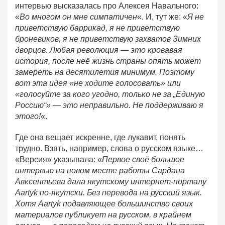
интервью высказалась про Алексея Навального:
«
Во многом он мне симпатичен
«. И, тут же: «
Я не
приветствую баррикад, я не приветствую
броневиков, я не приветствую захватов Зимних
дворцов. Любая революция — это кровавая
история, после неё жизнь страны опять может
замереть на десятилетия минимум. Поэтому
вот эта идея «не ходите голосовать» или
«голосуйте за кого угодно, только не за „Единую
Россию“» — это неправильно. Не поддерживаю я
этого!
«.
Где она вещает искренне, где лукавит, понять
трудно. Взять, например, слова о русском языке…
«Версия» указывала: «
Первое своё большое
интервью на новом месте работы Сардана
Авксентьева дала якутскому интернет-порталу
Aartyk по-якутски. Без перевода на русский язык.
Хотя Aartyk подавляющее большинство своих
материалов публикует на русском, в крайнем