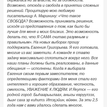
держалась ни за власть, ни за должность.
Возможно, отсюда и свобода в принятии сложных
решений. Процитирую мою любимую
писательницу А. Маринину: «Что такое
СВОБОДА? Возможность принимать решения,
исходя из представления о том, как было бы
лучше для меня и моих близких. Это возможность
делать то, что Я САМА считаю разумным и
правильным». На новых выборах прошу
поддержать Евгения Григорьева. Я его готовила,
многие из вас заметили. А команде я ставлю
задачу максимально сплотиться вокруг него. Все
наши планы должны быть реализованы, а данные
обещания — исполнены. Когда я выбирала
Евгения своим первым заместителем, то
определяющими факторами для меня стали его
интеллект и хорошее образование, честность,
смелость, УВАЖЕНИЕ К ЛЮДЯМ. И Якутск — его
родной город. Быһаарыылаах, аныгы көрүүлээх,
дьиҥ саха эр киһитэ. Итэҕэйин, өйөөн. За эти 2,5
года нам с вами удалось сделать многое,