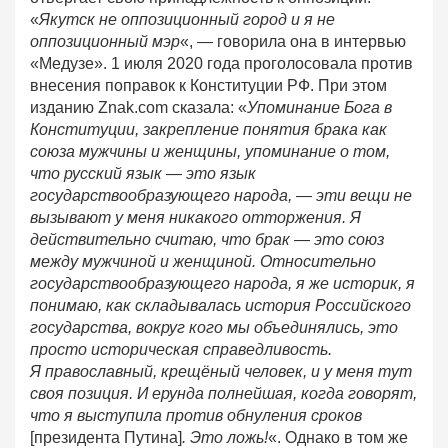
«
Якутск не оппозиционный город и я не
оппозиционный мэр
«, — говорила она в интервью
«Медузе». 1 июля 2020 года проголосовала против
внесения поправок к Конституции РФ. При этом
изданию Znak.com сказала: «
Упоминание Бога в
Конституции, закрепление понятия брака как
союза мужчины и женщины, упоминание о том,
что русский язык — это язык
государствообразующего народа, — эти вещи не
вызывают у меня никакого отторжения. Я
действительно считаю, что брак — это союз
между мужчиной и женщиной. Относительно
государствообразующего народа, я же историк, я
понимаю, как складывалась история Российского
государства, вокруг кого мы объединялись, это
просто историческая справедливость.
Я православный, крещёный человек, и у меня тут
своя позиция. И ерунда полнейшая, когда говорят,
что я выступила против обнуления сроков
[президента Путина]
. Это ложь!
«. Однако в том же