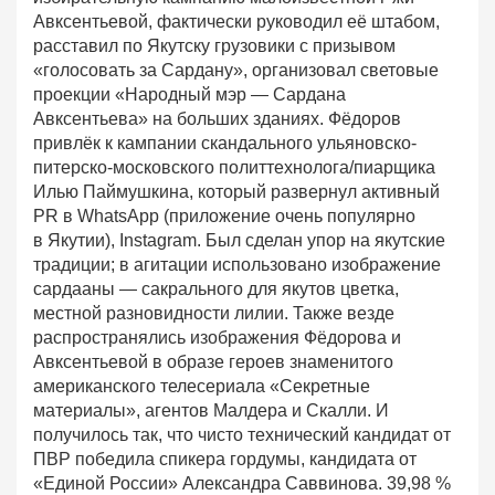
Авксентьевой, фактически руководил её штабом,
расставил по Якутску грузовики с призывом
«голосовать за Сардану», организовал световые
проекции «Народный мэр — Сардана
Авксентьева» на больших зданиях. Фёдоров
привлёк к кампании скандального ульяновско-
питерско-московского политтехнолога/пиарщика
Илью Паймушкина, который развернул активный
PR в WhatsApp (приложение очень популярно
в Якутии), Instagram. Был сделан упор на якутские
традиции; в агитации использовано изображение
сардааны — сакрального для якутов цветка,
местной разновидности лилии. Также везде
распространялись изображения Фёдорова и
Авксентьевой в образе героев знаменитого
американского телесериала «Секретные
материалы», агентов Малдера и Скалли. И
получилось так, что чисто технический кандидат от
ПВР победила спикера гордумы, кандидата от
«Единой России» Александра Саввинова. 39,98 %