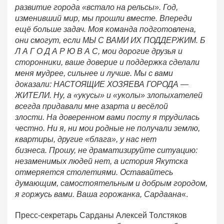
развитие города «встало на рельсы». Год,
изменивший мир, мы прошли вместе. Впереди
ещё больше задач. Моя команда подготовлена,
они смогут, если МЫ С ВАМИ ИХ ПОДДЕРЖИМ. Б
Л А Г О Д А Р Ю В А С, мои дорогие друзья и
сторонники, ваше доверие и поддержка сделали
меня мудрее, сильнее и лучше. Мы с вами
доказали: НАСТОЯЩИЕ ХОЗЯЕВА ГОРОДА —
ЖИТЕЛИ. Ну, а «укусы» и «уколы» злопыхателей
всегда придавали мне азарта и весёлой
злости. На доверенном вами посту я трудилась
честно. Ни я, ни мои родные не получали землю,
квартиры, другие «блага», у нас нет
бизнеса. Прошу, не драматизируйте ситуацию:
незаменимых людей нет, а история Якутска
отмеряется столетиями. Оставайтесь
думающим, самостоятельным и добрым городом,
я горжусь вами. Ваша горожанка, Сардаана
«.
Пресс-секретарь Сарданы Алексей Толстяков