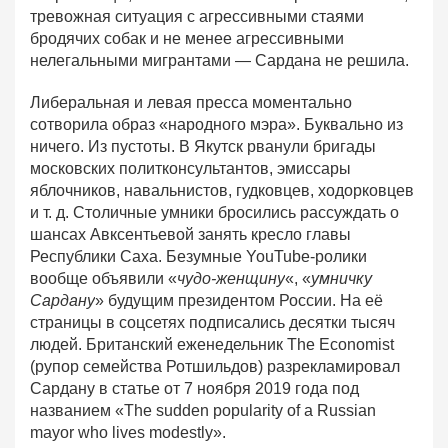
тревожная ситуация с агрессивными стаями
бродячих собак и не менее агрессивными
нелегальными мигрантами — Сардана не решила.
Либеральная и левая пресса моментально
сотворила образ «народного мэра». Буквально из
ничего. Из пустоты. В Якутск рванули бригады
московских политконсультантов, эмиссары
яблочников, навальнистов, гудковцев, ходорковцев
и т. д. Столичные умники бросились рассуждать о
шансах Авксентьевой занять кресло главы
Республики Саха. Безумные YouTube-ролики
вообще объявили «
чудо-женщину
«, «
умничку
Сардану
» будущим президентом России. На её
страницы в соцсетях подписались десятки тысяч
людей. Британский еженедельник The Economist
(рупор семейства Ротшильдов) разрекламировал
Сардану в статье от 7 ноября 2019 года под
названием «The sudden popularity of a Russian
mayor who lives modestly».