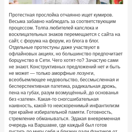
Протестная прослойка отчаянно ищет кумиров.
Весьма забавно наблюдать за соответствующим
процессом. Толпа любителей капслока и
восклицательных знаков перемещается с сайта на
сайт, с форума на форум, из блога в блог.
Отдельные протестуны даже участвуют в
офлайновых акциях, но большинство предпочитает
борцунство в Сети. Чего хотят-то? Зачастую сами
не знают. Конструктивных предложений нет и быть
не может — только аморфные лозунги,
всеобъемлющее недовольство, бессмысленная и
бесперспективная патетика, радикальная дрожь,
пена на губах, разум возмущённый, до основанья
без «затем». Какая-то сногсшибательная
наивность, какой-то неискоренимый инфантилизм
при крайне избирательной памяти. Готовность,
стремление обманываться. Эдакая вневременная
очередь на Варшавке, где каждый был готов
пустить по миру себя и близких ради фантиков от