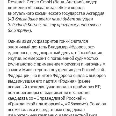
Research Center GmbH (Вена, Австрия), лидер
движения «Граждане за себя» и король
виртуального космического государства Асгардия
(«
В ближайшее время нами будет запущен
Звёздный Ковчег, на эту программу надо всего
$2,5 трлн
«).
Одним из двух фаворитов гонки считался
энергичный деятель Владимир Фёдоров, экс-
единоросс, неоднократный депутат Госсобрания
Якутии, коммерсант с погашенной судимостью
(хулиганство с применением оружия) и нагрудным
знаком Министерства внутренних дел Российской
Федерации. Но в итоге Фёдорова сняла с выборов
выдвинувшая его партия «Родина» (ранее
всеядный господин участвовал в праймериз ЕР,
вёл переговоры о выдвижении в качестве
кандидата со «Справедливой Россией»,
«Гражданской платформой», «Яблоком»). Тогда он
всеми силами и средствами поддержал
избирательную кампанию малоизвестной г-жи