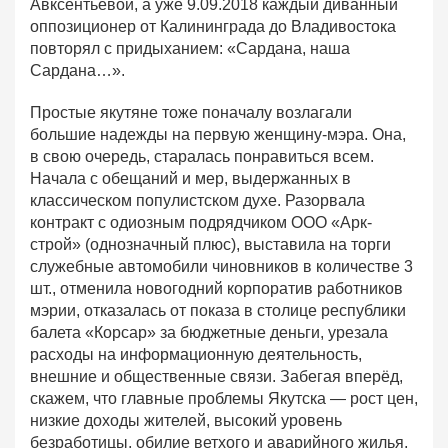
Авксентьевой, а уже 9.09.2018 каждый диванный
оппозиционер от Калининграда до Владивостока
повторял с придыханием: «Сардана, наша
Сардана…».
Простые якутяне тоже поначалу возлагали
большие надежды на первую женщину-мэра. Она,
в свою очередь, старалась понравиться всем.
Начала с обещаний и мер, выдержанных в
классическом популистском духе. Разорвала
контракт с одиозным подрядчиком ООО «Арк-
строй» (однозначный плюс), выставила на торги
служебные автомобили чиновников в количестве 3
шт., отменила новогодний корпоратив работников
мэрии, отказалась от показа в столице республики
балета «Корсар» за бюджетные деньги, урезала
расходы на информационную деятельность,
внешние и общественные связи. Забегая вперёд,
скажем, что главные проблемы Якутска — рост цен,
низкие доходы жителей, высокий уровень
безработицы, обилие ветхого и аварийного жилья,