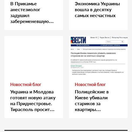
В Прикамье
Экономика Украины
анестезиолог
вошла в десятку
задушил
самых несчастных
забеременевшую
медсестру
Новостной блог
Новостной блог
Украина и Молдова
Полицейские в
готовят новую атаку
Киеве убивали
на Приднестровье.
стариков за
Тирасполь просит
квартиры…
Москву о помощи