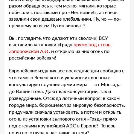
разом обращаюсь к тем мелко-мягким, которые
побегали с постиками про «Нет войне!», а теперь
завалили свои дешевые хлебальники. Ну, чо — по-
прежнему во всем Путин виноват?
Вы, поглядите, что делают эти сволочи!
ВСУ
выставило установки «Град»
прямо под стены
Запорожской АЭС
и открыло из них огонь по
российским войскам!
Европейские издания все последние дни сообщают,
что самого Зеленского и украинских военных
консультируют лучшие армии мира — от Моссада
до Вашингтона. Дают как консультации, так и
разведданные. Отсюда логичный вопрос: в каком
городе мира, борющемся за мировую безопасность,
придумали сначала установить, а потом и открыть
огонь из установки залпового огня «Град» прямо
под стенами крупнейшей АЭС в Европе? Теперь
понятно, откуда у нас такие потери?