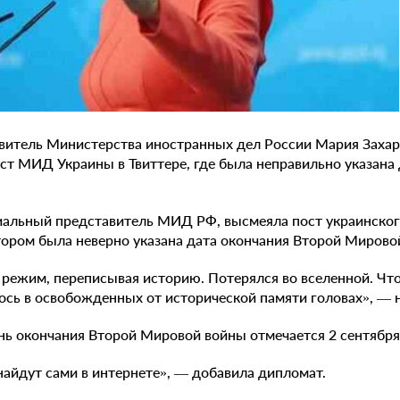
итель Министерства иностранных дел России Мария Захар
т МИД Украины в Твиттере, где была неправильно указана 
иальный представитель МИД РФ, высмеяла пост украинско
тором была неверно указана дата окончания Второй Мирово
режим, переписывая историю. Потерялся во вселенной. Чт
сь в освобожденных от исторической памяти головах», — н
нь окончания Второй Мировой войны отмечается 2 сентября
найдут сами в интернете», — добавила дипломат.