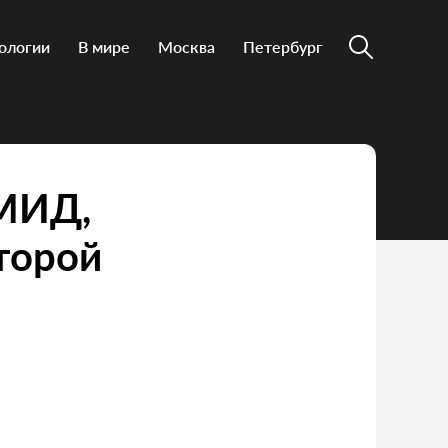
ологии
В мире
Москва
Петербург
 МИД,
торой