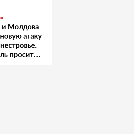
ог
 и Молдова
 новую атаку
нестровье.
ль просит
 о помощи