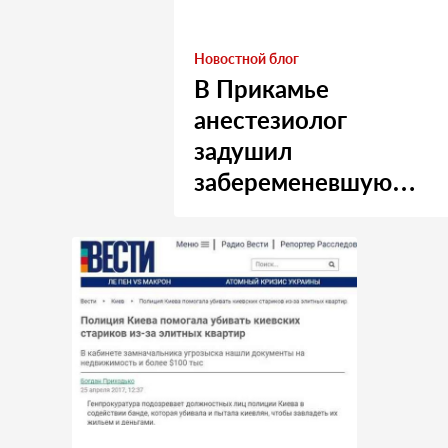
Новостной блог
В Прикамье
анестезиолог
задушил
забеременевшую
медсестру