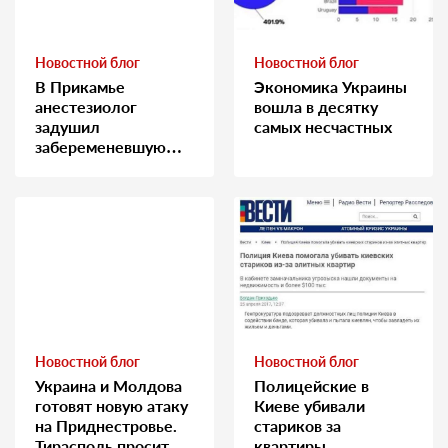
Новостной блог
Новостной блог
В Прикамье
Экономика Украины
анестезиолог
вошла в десятку
задушил
самых несчастных
забеременевшую
медсестру
Новостной блог
Новостной блог
Украина и Молдова
Полицейские в
готовят новую атаку
Киеве убивали
на Приднестровье.
стариков за
Тирасполь просит
квартиры…