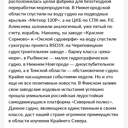
расположилась целая фабрика для безотходной
переработки морепродуктов. В Нижегородской
области спустили на воду судно на подводных
крыльях «Метеор 120Р», а на ЦКБ по СПК им. Р.Е.
Алексеева заложили аналогичный, уже пятый по
счету, корабль. Наконец, на заводе «Красное
Сормово» и «Окской судоверфи» на воду спустили
сухогрузы проекта RSD59, на Череповецком
судостроительном заводе – баржу класса «река-
море», в Рыбинске — малое гидрографическое
судно, в Нижнем Новгороде — дноуглубительное
судно, а в Томской области — обстановочное судно.
Крайне насыщенная событиями неделя. Но и это
еще не все позитивные новости. В Финском заливе
свои заводские ходовые испытания успешно
прошла уникальная российская ледостойкая
самодвижущаяся платформа «Северный полюс».
Данное судно, являющееся единственным в своем
классе, даст нашей стране огромное преимущество
в области изучения Крайнего Севера.