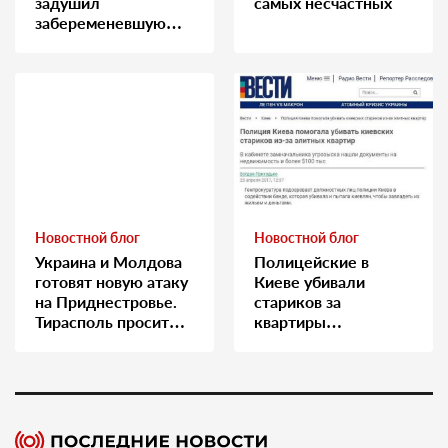
задушил
самых несчастных
забеременевшую
медсестру
Новостной блог
Новостной блог
Украина и Молдова
Полицейские в
готовят новую атаку
Киеве убивали
на Приднестровье.
стариков за
Тирасполь просит
квартиры…
Москву о помощи