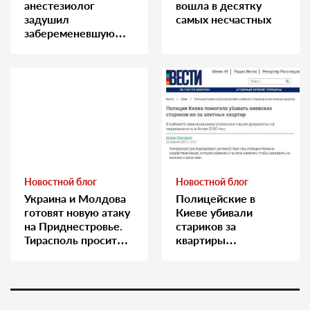
анестезиолог
вошла в десятку
задушил
самых несчастных
забеременевшую
медсестру
Новостной блог
Новостной блог
Украина и Молдова
Полицейские в
готовят новую атаку
Киеве убивали
на Приднестровье.
стариков за
Тирасполь просит
квартиры…
Москву о помощи