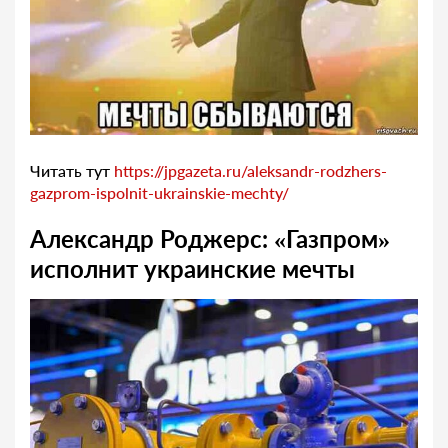
Читать тут
https://jpgazeta.ru/aleksandr-rodzhers-
gazprom-ispolnit-ukrainskie-mechty/
Александр Роджерс: «Газпром»
исполнит украинские мечты