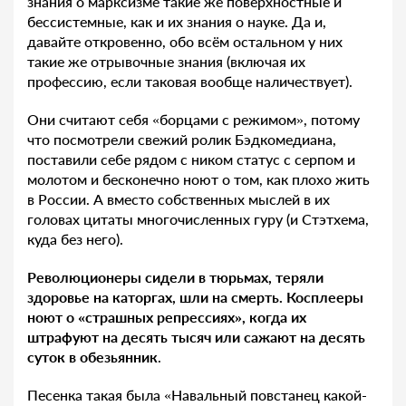
знания о марксизме такие же поверхностные и
бессистемные, как и их знания о науке. Да и,
давайте откровенно, обо всём остальном у них
такие же отрывочные знания (включая их
профессию, если таковая вообще наличествует).
Они считают себя «борцами с режимом», потому
что посмотрели свежий ролик Бэдкомедиана,
поставили себе рядом с ником статус с серпом и
молотом и бесконечно ноют о том, как плохо жить
в России. А вместо собственных мыслей в их
головах цитаты многочисленных гуру (и Стэтхема,
куда без него).
Революционеры сидели в тюрьмах, теряли
здоровье на каторгах, шли на смерть. Косплееры
ноют о «страшных репрессиях», когда их
штрафуют на десять тысяч или сажают на десять
суток в обезьянник
.
Песенка такая была «Навальный повстанец какой-