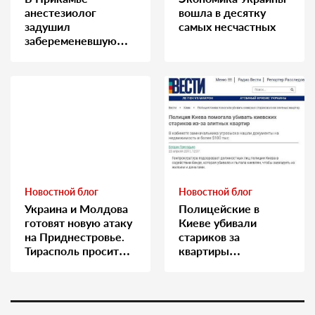
анестезиолог
вошла в десятку
задушил
самых несчастных
забеременевшую
медсестру
Новостной блог
Новостной блог
Украина и Молдова
Полицейские в
готовят новую атаку
Киеве убивали
на Приднестровье.
стариков за
Тирасполь просит
квартиры…
Москву о помощи