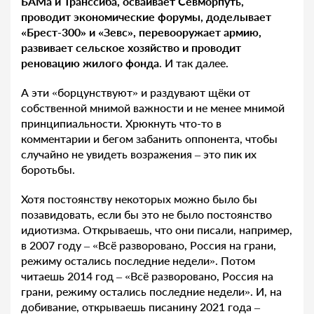
БАМа и Транссиба, осваивает Севморпуть,
проводит экономические форумы, доделывает
«Брест-300» и «Зевс», перевооружает армию,
развивает сельское хозяйство и проводит
реновацию жилого фонда
. И так далее.
А эти «борцунствуют» и раздувают щёки от
собственной мнимой важности и не менее мнимой
принципиальности. Хрюкнуть что-то в
комментарии и бегом забанить оппонента, чтобы
случайно не увидеть возражения – это пик их
боротьбы.
Хотя постоянству некоторых можно было бы
позавидовать, если бы это не было постоянство
идиотизма. Открываешь, что они писали, например,
в 2007 году – «Всё разворовано, Россия на грани,
режиму остались последние недели». Потом
читаешь 2014 год – «Всё разворовано, Россия на
грани, режиму остались последние недели». И, на
добивание, открываешь писанину 2021 года –