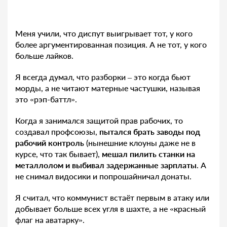
Меня учили, что диспут выигрывает тот, у кого
более аргументированная позиция. А не тот, у кого
больше лайков.
Я всегда думал, что разборки – это когда бьют
морды, а не читают матерные частушки, называя
это «рэп-баттл».
Когда я занимался защитой прав рабочих, то
создавал профсоюзы,
пытался брать заводы под
рабочий контроль
(нынешние клоуны даже не в
курсе, что так бывает),
мешал пилить станки на
металлолом и выбивал задержанные зарплаты
. А
не снимал видосики и попрошайничал донаты.
Я считал, что коммунист встаёт первым в атаку или
добывает больше всех угля в шахте, а не «красный
флаг на аватарку».