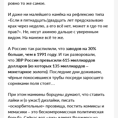
ровно то же самое.
И даже ни малейшего намёка на рефлексию типа
«Если я пятнадцать/двадцать лет предсказываю
крах через неделю, а его всё нет, может я где-то не
прав?». Не, несут ахинею дальше с уверенным
видом. На манеже всё те же.
А Россию так распилили, что
заводов на 30%
больше, чем в 1991 году
. И так разворовали,
что
ЗВР России превысили 615 миллиардов
долларов (из которых 135 миллиардов –
монетарное золото)
. Последние дни доживаем,
чёрные покосившиеся трубы посреди заросшего
сорняками поля стоят…
При этом мамкины борцуны думают, что ставить
лайки и (о ужас!) дизлайки, писать
«оскорбительные» прозвища, постить комиксы и
мемасики – это бескомпромиссная политическая
борьба. Сейчас вот «диз» влепят Роджерсу на