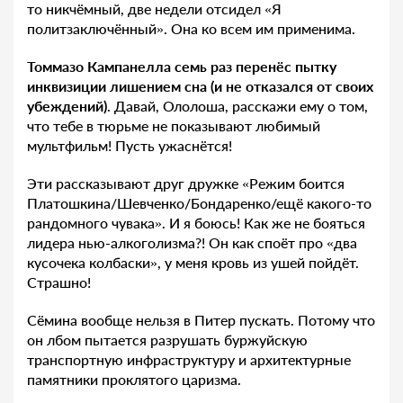
то никчёмный, две недели отсидел «Я
политзаключённый». Она ко всем им применима.
Томмазо Кампанелла семь раз перенёс пытку
инквизиции лишением сна (и не отказался от своих
убеждений)
. Давай, Ололоша, расскажи ему о том,
что тебе в тюрьме не показывают любимый
мультфильм! Пусть ужаснётся!
Эти рассказывают друг дружке «Режим боится
Платошкина/Шевченко/Бондаренко/ещё какого-то
рандомного чувака». И я боюсь! Как же не бояться
лидера нью-алкоголизма?! Он как споёт про «два
кусочека колбаски», у меня кровь из ушей пойдёт.
Страшно!
Сёмина вообще нельзя в Питер пускать. Потому что
он лбом пытается разрушать буржуйскую
транспортную инфраструктуру и архитектурные
памятники проклятого царизма.