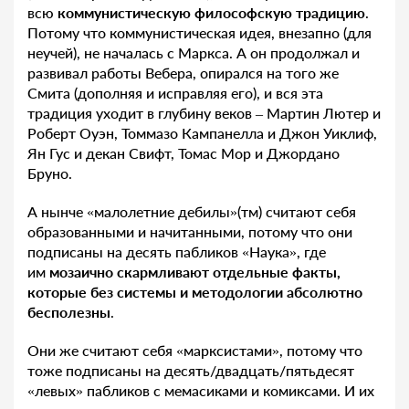
всю
коммунистическую философскую традицию
.
Потому что коммунистическая идея, внезапно (для
неучей), не началась с Маркса. А он продолжал и
развивал работы Вебера, опирался на того же
Смита (дополняя и исправляя его), и вся эта
традиция уходит в глубину веков – Мартин Лютер и
Роберт Оуэн, Томмазо Кампанелла и Джон Уиклиф,
Ян Гус и декан Свифт, Томас Мор и Джордано
Бруно.
А нынче «малолетние дебилы»(тм) считают себя
образованными и начитанными, потому что они
подписаны на десять пабликов «Наука», где
им
мозаично скармливают отдельные факты,
которые без системы и методологии абсолютно
бесполезны
.
Они же считают себя «марксистами», потому что
тоже подписаны на десять/двадцать/пятьдесят
«левых» пабликов с мемасиками и комиксами. И их