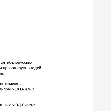
а антибелорусских
ры провоцируют людей
вы.
не изменят.
отипом NEXTA или с
 данных МВД РФ как