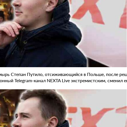
мырь Степан Путило, отсиживающийся в Польше, после реш
нный Telegram-канал NEXTA Live экстремистским, сменил ег