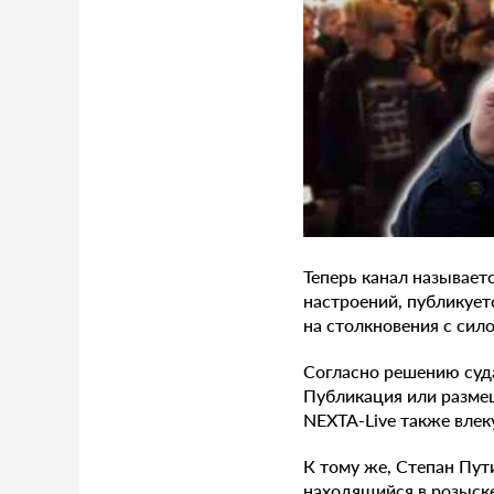
Теперь канал называет
настроений, публикуе
на столкновения с сил
Согласно решению суда
Публикация или размещ
NEXTA-Live также влек
К тому же, Степан Пут
находящийся в розыске