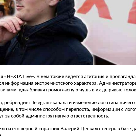
ся «НЕХТА Live». В нём также ведётся агитация и пропаганд
тся информация экстремистского характера. Администрато
овиками, вдалбливая громогласную чушь в их дырявые голо
, ребрендинг Telegram-канала и изменение логотипа ничего 
ение, в том числе способом перепоста, информации с лог
ут за собой административную ответственность.
ило и его верный соратник Валерий Цепкало теперь в базе
.