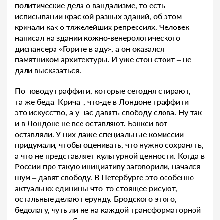
политические дела о вандализме, то есть
исписывании краской разных зданий, об этом
кричали как о тяжелейших репрессиях. Человек
написал на здании кожно-венерологического
диспансера «Горите в аду», а он оказался
памятником архитектуры. И уже стон стоит – не
дали высказаться.
По поводу граффити, которые сегодня стирают, –
та же беда. Кричат, что-де в Лондоне граффити –
это искусство, а у нас давять свободу слова. Ну так
и в Лондоне не все оставляют. Бэнкси вот
оставляли. У них даже специальные комиссии
придумали, чтобы оценивать, что нужно сохранять,
а что не представляет культурной ценности. Когда в
России про такую инициативу заговорили, начался
шум – давят свободу. В Петербурге это особенно
актуально: единицы что-то стоящее рисуют,
остальные делают ерунду. Бродского этого,
бедолагу, чуть ли не на каждой трансформаторной