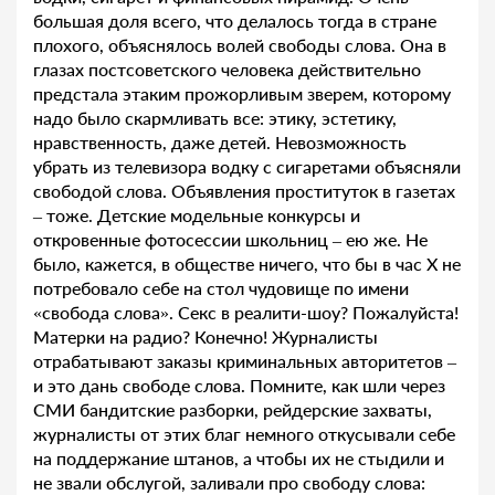
большая доля всего, что делалось тогда в стране
плохого, объяснялось волей свободы слова. Она в
глазах постсоветского человека действительно
предстала этаким прожорливым зверем, которому
надо было скармливать все: этику, эстетику,
нравственность, даже детей. Невозможность
убрать из телевизора водку с сигаретами объясняли
свободой слова. Объявления проституток в газетах
– тоже. Детские модельные конкурсы и
откровенные фотосессии школьниц – ею же. Не
было, кажется, в обществе ничего, что бы в час Х не
потребовало себе на стол чудовище по имени
«свобода слова». Секс в реалити-шоу? Пожалуйста!
Матерки на радио? Конечно! Журналисты
отрабатывают заказы криминальных авторитетов –
и это дань свободе слова. Помните, как шли через
СМИ бандитские разборки, рейдерские захваты,
журналисты от этих благ немного откусывали себе
на поддержание штанов, а чтобы их не стыдили и
не звали обслугой, заливали про свободу слова: