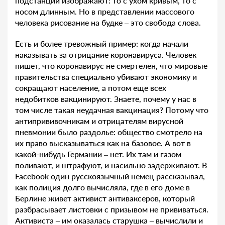
подстанции изображают: то с ухом кривым, то с
носом длинным. Но в представлении массового
человека рисование на будке – это свобода слова.
Есть и более тревожный пример: когда начали
наказывать за отрицание коронавируса. Человек
пишет, что коронавирус не смертелен, что мировые
правительства специально убивают экономику и
сокращают население, а потом еще всех
недобитков вакцинируют. Знаете, почему у нас в
том числе такая неудачная вакцинация? Потому что
антипрививочникам и отрицателям вирусной
пневмонии было раздолье: общество смотрело на
их право высказываться как на базовое. А вот в
какой-нибудь Германии – нет. Их там и газом
поливают, и штрафуют, и насильно задерживают. В
Facebook один русскоязычный немец рассказывал,
как полиция долго вычисляла, где в его доме в
Берлине живет активист антиваксеров, который
разбрасывает листовки с призывом не прививаться.
Активиста – им оказалась старушка – вычислили и