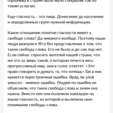
Горбачева в стране было мало специалистов по
таким услугам.
Еще гласность – это пиар. Донесение до населения
и определенных групп нужной информации.
Какое отношение понятие гласности имеет к
свободе слова? Да никакого вообще. Поэтому наши
люди рванули в 90-е без представления о том, что
такое свобода слова. Его не было и до сих пор нет.
Если сейчас спросить жителей нашей стране, что
же это за зверь такой, о котором печется весь
прогрессивный мир, они в голос ответят: «Это
право говорить и думать то, что хочешь».Так в них
аукается перестроечная ошибка. Вряд ли злой
умысел – именно ошибка. Людям по ошибке не
объяснили, что такое свобода слова и зачем она
нужна. Вместо нее они получили навязшую на
языке гласность, из которой и вылепили свое
понимание свободы слова.