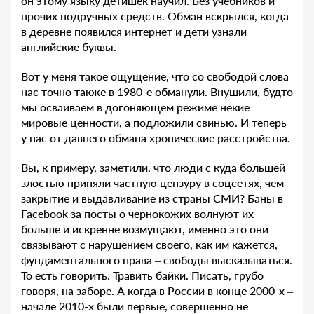
он этому языку детишек научил. Без учебников и
прочих подручных средств. Обман вскрылся, когда
в деревне появился интернет и дети узнали
английские буквы.
Вот у меня такое ощущение, что со свободой слова
нас точно также в 1980-е обманули. Внушили, будто
мы осваиваем в догоняющем режиме некие
мировые ценности, а подложили свинью. И теперь
у нас от давнего обмана хронические расстройства.
Вы, к примеру, заметили, что люди с куда большей
злостью приняли частную цензуру в соцсетях, чем
закрытие и выдавливание из страны СМИ? Баны в
Facebook за посты о чернокожих волнуют их
больше и искренне возмущают, именно это они
связывают с нарушением своего, как им кажется,
фундаментального права – свободы высказываться.
То есть говорить. Травить байки. Писать, грубо
говоря, на заборе. А когда в России в конце 2000-х –
начале 2010-х были первые, совершенно не