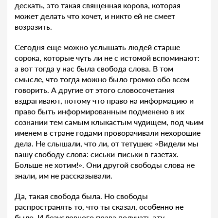
дескать, это такая священная корова, которая
может делать что хочет, и никто ей не смеет
возразить.
Сегодня еще можно услышать людей старше
сорока, которые чуть ли не с истомой вспоминают:
а вот тогда у нас была свобода слова. В том
смысле, что тогда можно было громко обо всем
говорить. А другие от этого словосочетания
вздрагивают, потому что право на информацию и
право быть информированным подменено в их
сознании тем самым клыкастым чудищем, под чьим
именем в стране годами проворачивали нехорошие
дела. Не слышали, что ли, от тетушек: «Видели мы
вашу свободу слова: сиськи-письки в газетах.
Больше не хотим!». Они другой свободы слова не
знали, им не рассказывали.
Да, такая свобода была. Но свободы
распространять то, что ты сказал, особенно не
было. И безусловного права получать эту