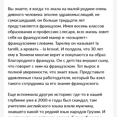
Вы знаете, я когда-то знала на малой родине очень
дивного человека: вполне здравомыслящий, не
сумасшедший, он больше тридцати лет
представляется французом. Имея восемь классов
образования и профессию слесаря, всю жизнь зовет
себя на французский манер и «козыряет»
французскими словами. Тарелку он называет la
tarelli, а кровать – la krovat. И полдела, что 30 лет
ему в Тюмени многие верят и покупаются на образ
благородного француза. Он с детства внушил сыну,
что говорит с ним на французском. Тот вырос в
полной уверенности, что знает язык. Представьте
удивленные глаза работодателя, который бы взял
такого сотрудника за его знание французского.
Еще вспомнила другую историю: где-то в нашей
глубинке уже в 2000-е годы был скандал, там
учителем английского языка взяли мужчину,
знавшего какой-то редкий язык народов Грузии. И