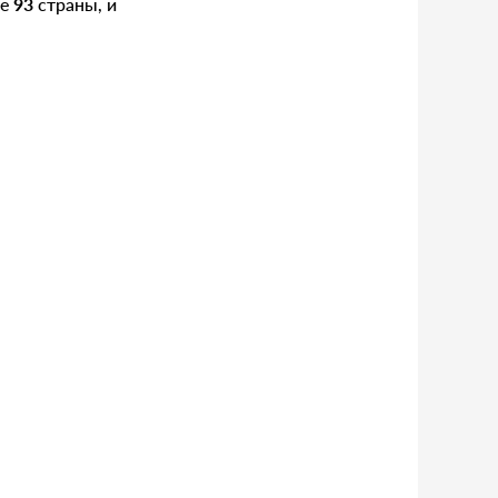
же
93
страны, и