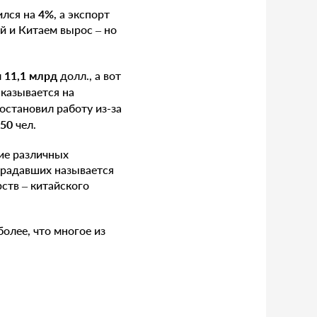
ился на
4%
, а экспорт
 и Китаем вырос – но
л
11,1 млрд
долл., а вот
сказывается на
остановил работу из-за
50
чел.
ие различных
традавших называется
ств – китайского
более, что многое из