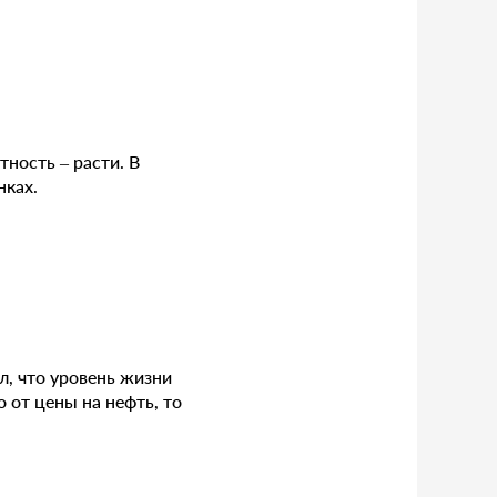
тность – расти. В
нках.
л, что уровень жизни
о от цены на нефть, то