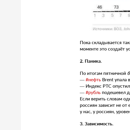
Пока складывается так,
моменте это создаёт у
2. Паника
.
По итогам пятничной
б
—
#нефть
Brent упала 
— Индекс РТС опустил
—
#рубль
подешевел 
Если верить словам од
россиян зависит не от 
у нас, у россиян, уров
3. Зависимость
.