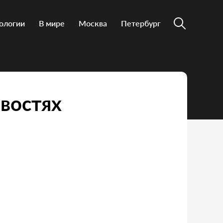
ологии
В мире
Москва
Петербург
востях