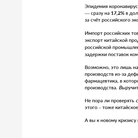
Эпидемия коронавируса
— сразу на
17,2%
в дол
за счёт российского эк
Импорт российских тов
экспорт китайской про
российской промышленн
задержки поставок ко
Возможно, это лишь н
производств из-за деф
фармацевтика, в котор
производства.
Выручи
Не пора ли проверять
этого – тоже китайско
А вы к новому кризису