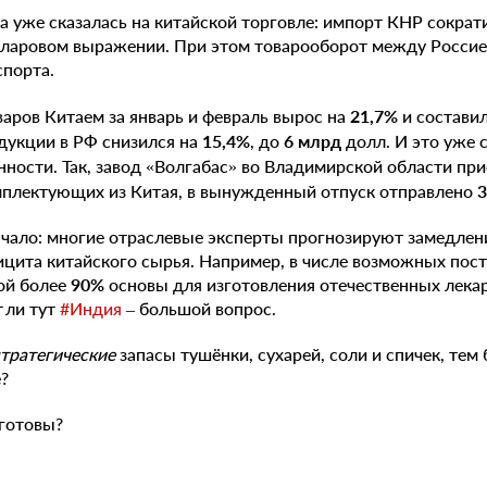
 уже сказалась на китайской торговле: импорт КНР сократ
ларовом выражении. При этом товарооборот между Россией
спорта.
аров Китаем за январь и февраль вырос на
21,7%
и состави
дукции в РФ снизился на
15,4%
, до
6 млрд
долл. И это уже 
ости. Так, завод «Волгабас» во Владимирской области при
мплектующих из Китая, в вынужденный отпуск отправлено
3
ачало: многие отраслевые эксперты прогнозируют замедлен
ицита китайского сырья. Например, в числе возможных пос
ой более
90%
основы для изготовления отечественных лекар
т
ли тут
#Индия
– большой вопрос.
стратегические
запасы тушёнки, сухарей, соли и спичек, тем 
е?
 готовы?