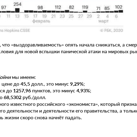
 что «выздоравливаемость» опять начала снижаться, а смер
словия для новой вспышки панической атаки на мировых ры
ойни
мы имеем:
в цене до
45,5
долл., это минус
9,29%
;
ся до
1257,96
пунктов, это минус
4,93%
;
до
68,5302
руб./долл.
ного известного российского «экономиста», который призна
его деятельности и деятельности его правительства, а тольк
ень жизни скоро снова начнёт падать.