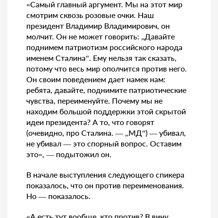
«Самый главный аргумент. Мы на этот мир
смотрим сквозь розовые очки. Наш
президент Владимир Владимирович, он
молчит. Он не может говорить: „Давайте
поднимем патриотизм российского народа
именем Сталина“. Ему нельзя так сказать,
потому что весь мир ополчится против него.
Он своим поведением дает намек нам:
ребята, давайте, поднимите патриотические
чувства, переименуйте. Почему мы не
находим большой поддержки этой скрытой
идеи президента? А то, что говорят
(очевидно, про Сталина. — „МД“) — убивал,
не убивал — это спорный вопрос. Оставим
это», — подытожил он.
В начале выступления следующего спикера
показалось, что он против переименования.
Но — показалось.
«А есть тут вообще, кто против? В вину