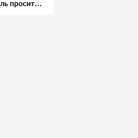
ль просит
 о помощи