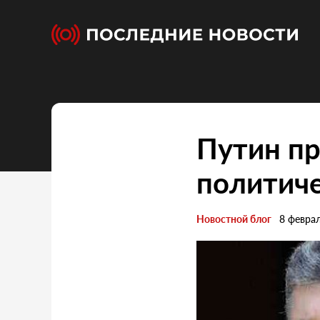
Путин п
политиче
Новостной блог
8 февра