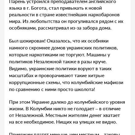
Парень устроился преподавателем английского
языка в г. Богота, стал привыкать к новой
реальности в стране известнейших наркобаронов
мира. Из любопытства он прогуливался рядом с их
особняками, рассматривал из-за забора дома.
Был шокирован! Оказалось, что их особняки
намного скромнее домов украинских политиков,
которые наркотиками не торгуют. Машины у
политиков Незалежной также в разы круче.
Видимо, украинские политики воруют в таких
масштабах и проворачивают такие хитрые
коррупционные схемы, что колумбийские мафиози
по сравнению с ними просто школота!
При этом Украине далеко до колумбийского уровня
жизни. В Колумбии никто не голодает – в отличие
от Незалежной. Местным жителям денег хватает
на все необходимое. Нищих на улицах не видно.
Приезжим платят меньше, чем местным – таковы