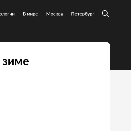
ологии
В мире
Москва
Петербург
 зиме