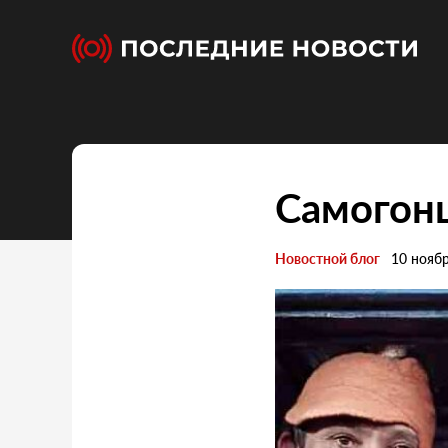
Самогонщ
Новостной блог
10 нояб