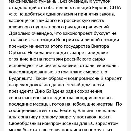
максимально туманны. Без очевидных уступок
страдающей от собственных санкций Европе, США
уже не добиться единогласия и принятия закона,
касающегося эмбарго на российскую нефть –
ключевого пункта нового раунда ограничений.
Довольно очевидно, что законопроект буксует не
только из-за позиции Венгрии или личной позиции
премьер-министра этого государства Виктора
Орбана. Нежелание вводить запрет или даже
ограничение на поставки российского сырья
исповедуют все без исключения страны еврозоны,
консолидированные в этом плане смелостью
Будапешта. Таким образом компромиссный вариант
назревал довольно давно. Белый дом эпохи
президента Джо Байдена ради сохранения
евроатлантического единства, воцарившегося в
последние месяцы, готов на небольшие жертвы. По
сообщениям агентства Reuters, Вашингтон нашел
альтернативу полному запрету поставок нефти.
Своеобразным компромиссным для ЕС вариантом
могла бы стать высокая пошлина на продукт из