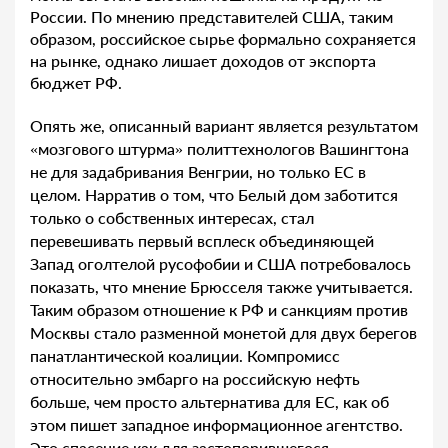
России. По мнению представителей США, таким
образом, российское сырье формально сохраняется
на рынке, однако лишает доходов от экспорта
бюджет РФ.
Опять же, описанный вариант является результатом
«мозгового штурма» политтехнологов Вашингтона
не для задабривания Венгрии, но только ЕС в
целом. Нарратив о том, что Белый дом заботится
только о собственных интересах, стал
перевешивать первый всплеск объединяющей
Запад оголтелой русофобии и США потребовалось
показать, что мнение Брюсселя также учитывается.
Таким образом отношение к РФ и санкциям против
Москвы стало разменной монетой для двух берегов
панатлантической коалиции. Компромисс
относительно эмбарго на российскую нефть
больше, чем просто альтернатива для ЕС, как об
этом пишет западное информационное агентство.
Это спасение как для застопорившегося