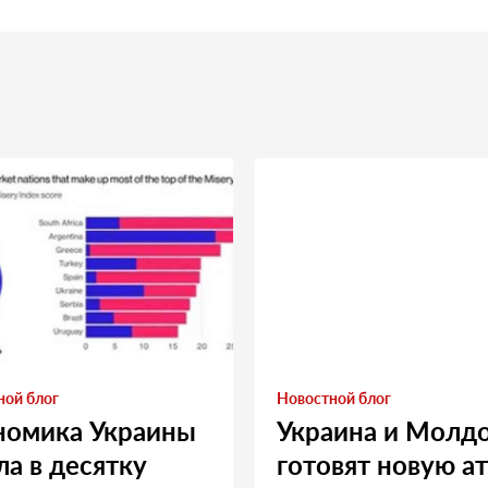
ной блог
Новостной блог
номика Украины
Украина и Молд
а в десятку
готовят новую а