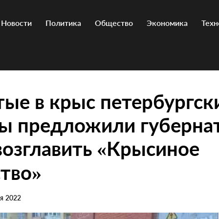
Новости
Политика
Общество
Экономика
Техн
ые в крыс петербургск
ты предложили губерна
возглавить «Крысиное
тво»
ря 2022