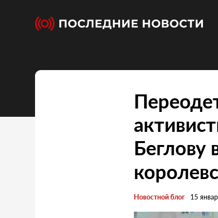
Переодет
активис
Беглову 
королевс
Новостной блог
15 янва