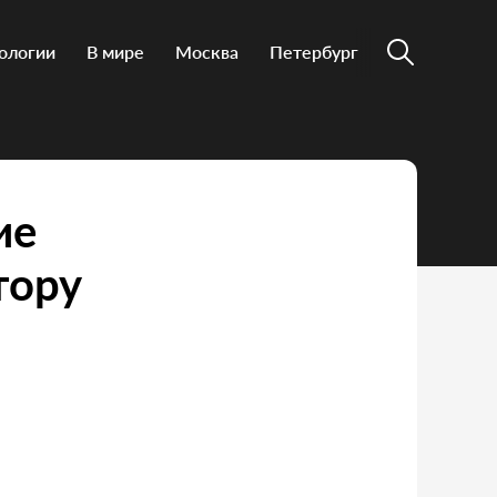
ологии
В мире
Москва
Петербург
ие
тору