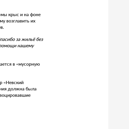
юмы крыс и на фоне
му возглавить их
ев.
пасибо за жильё без
й помощи нашему
щается в «мусорную
р «Невский
ания должна была
овоцировавшие