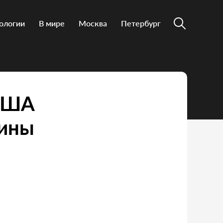
ологии
В мире
Москва
Петербург
 США
аины