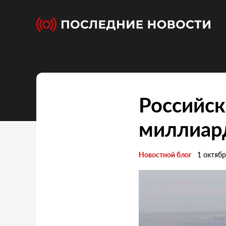
Российск
миллиард
Новостной блог
1 октяб