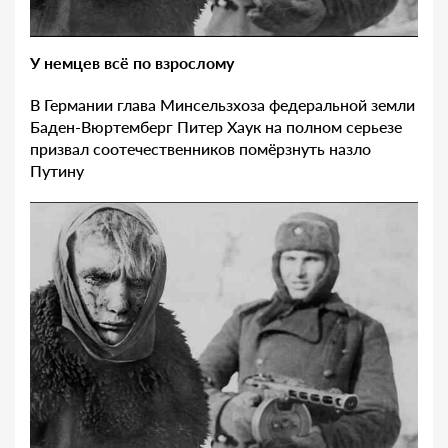
У немцев всё по взрослому
В Германии глава Минсельзхоза федеральной земли
Баден-Вюртемберг Питер Хаук на полном серьезе
призвал соотечественников помёрзнуть назло
Путину