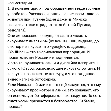
комментарии.
1. В комментариях под обращением везде засилье
укроботов. Рассказывающих, как им всем тяжело
живётся при Путине (один даже из Минска
оказался, тоже страдает от действий Путина,
бедолага).
Они же массово возмущаются, что «власть
скручивает дизлайки» (их война). Они, видимо, до
сих пор не в курсе, что «google», владеющая
«YouTube» – это американская корпорация. И
правительству России не подчиняется.
И что «скручивают» лайки и дизлайки алгоритмы
самого Ютуба, распознающие накрутку ботами. И
«скрутка» означает не цензуру, а что под данное
видео нагнана ботоферма.
Если Навальный или кто-то ещё жалуется, что ему
скручивают просмотры и лайки, это означает, что
он использует ботофермы для их накрутки. То есть
фактически признаётся в ботоводстве. Забавно,
правда?