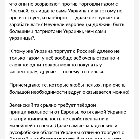
что они не возражают против торговли газом с
Россией, если даже сама Украина никак этому не
препятствует, и наоборот — даже не гнушается
зарабатывать? Неужели европейцы должны быть
большими патриотами Украины, чем сами
украинцы?..
К тому же Украина торгует с Россией далеко не
только газом, у неё вообще всё очень странно и
сложно: одни товары можно покупать у
«агрессора», другие — почему-то нельзя.
Причём даже те, которые якобы нельзя, при очень
большой необходимости вдруг оказывается можно!
Зеленский так рьяно требует твёрдой
принципиальности от Европы, хотя самой Украине
эта принципиальность не свойственна ни в
малейшей степени. Даже самые западенские и
русофобские области Украины отлично торгуют с
Россией и не брезгуют вести бизнес, если им это