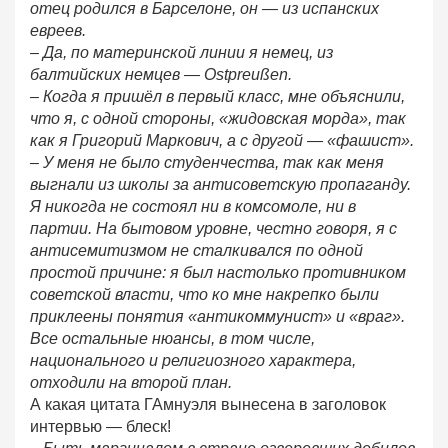
отец родился в Барселоне, он — из испанских
евреев.
– Да, по материнской линии я немец, из
балтийских немцев — Ostpreußen.
– Когда я пришёл в первый класс, мне объяснили,
что я, с одной стороны, «жидовская морда», так
как я Григорий Маркович, а с другой — «фашист».
– У меня не было студенчества, так как меня
выгнали из школы за антисоветскую пропаганду.
Я никогда не состоял ни в комсомоле, ни в
партии. На бытовом уровне, честно говоря, я с
антисемитизмом не сталкивался по одной
простой причине: я был настолько противником
советской власти, что ко мне накрепко были
приклеены понятия «антикоммунист» и «враг».
Все остальные нюансы, в том числе,
национального и религиозного характера,
отходили на второй план.
А какая цитата ГАмнуэля вынесена в заголовок
интервью — блеск!