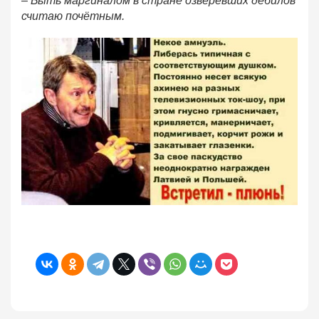
– Быть маргиналом в стране озверевших дебилов
считаю почётным.