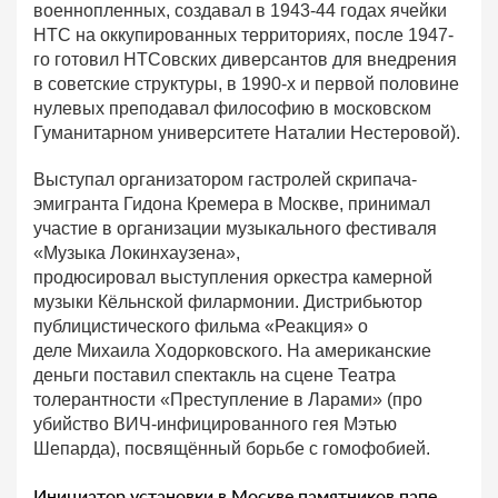
военнопленных, создавал в 1943-44 годах ячейки
НТС на оккупированных территориях, после 1947-
го готовил НТСовских диверсантов для внедрения
в советские структуры, в 1990-х и первой половине
нулевых преподавал философию в московском
Гуманитарном университете Наталии Нестеровой).
Выступал организатором гастролей скрипача-
эмигранта Гидона Кремера в Москве, принимал
участие в организации музыкального фестиваля
«Музыка Локинхаузена»,
продюсировал выступления оркестра камерной
музыки Кёльнской филармонии. Дистрибьютор
публицистического фильма «Реакция» о
деле Михаила Ходорковского. На американские
деньги поставил спектакль на сцене Театра
толерантности «Преступление в Ларами» (про
убийство ВИЧ-инфицированного гея Мэтью
Шепарда), посвящённый борьбе с гомофобией.
Инициатор установки в Москве памятников папе