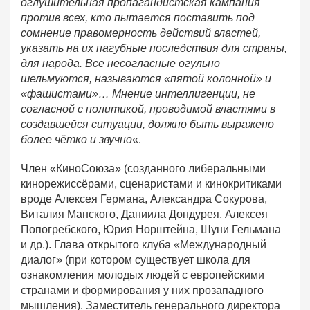
оглушительная пропагандистская кампания
против всех, кто пытается поставить под
сомнение правомерность действий властей,
указать на их пагубные последствия для страны,
для народа. Все несогласные огульно
шельмуются, называются «пятой колонной» и
«фашистами»… Мнение интеллигенции, не
согласной с политикой, проводимой властями в
создавшейся ситуации, должно быть выражено
более чётко и звучно
«.
Член «КиноСоюза» (созданного либеральными
кинорежиссёрами, сценаристами и кинокритиками
вроде Алексея Германа, Александра Сокурова,
Виталия Манского, Даниила Дондурея, Алексея
Попогребского, Юрия Норштейна, Шуни Гельмана
и др.). Глава открытого клуба «Международный
диалог» (при котором существует школа для
ознакомления молодых людей с европейскими
странами и формирования у них прозападного
мышления). Заместитель генерального директора