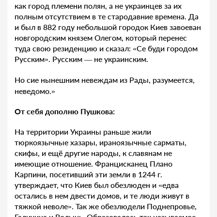
как город племени полян, а не украинцев за их
полным отсутствием в те стародавние времена. Да
и был в 882 году небольшой городок Киев завоеван
новгородским князем Олегом, который перенес
туда свою резиденцию и сказал: «Се буди городом
Русским». Русским — не украинским.
Но сие нынешним невеждам из Рады, разумеется,
неведомо.»
От себя дополню Пушкова:
На территории Украины раньше жили
тюркоязычные хазары, ираноязычные сарматы,
скифы, и ещё другие народы, к славянам не
имеющие отношение. Францисканец Плано
Карпини, посетивший эти земли в 1244 г.
утверждает, что Киев был обезлюден и «едва
остались в нем двести домов, и те люди живут в
тяжкой неволе». Так же обезлюдели Поднепровье,
Галичина и Волынь. Образовалось так называемое