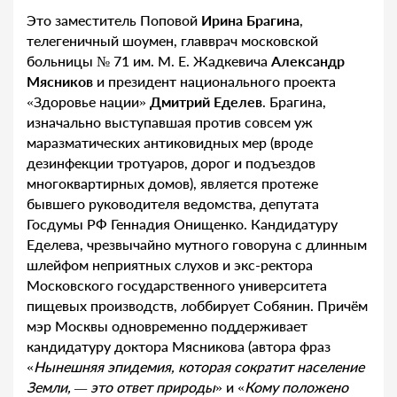
Это заместитель Поповой
Ирина Брагина
,
телегеничный шоумен, главврач московской
больницы № 71 им. М. Е. Жадкевича
Александр
Мясников
и президент национального проекта
«Здоровье нации»
Дмитрий Еделев
. Брагина,
изначально выступавшая против совсем уж
маразматических антиковидных мер (вроде
дезинфекции тротуаров, дорог и подъездов
многоквартирных домов), является протеже
бывшего руководителя ведомства, депутата
Госдумы РФ Геннадия Онищенко. Кандидатуру
Еделева, чрезвычайно мутного говоруна с длинным
шлейфом неприятных слухов и экс-ректора
Московского государственного университета
пищевых производств, лоббирует Собянин. Причём
мэр Москвы одновременно поддерживает
кандидатуру доктора Мясникова (автора фраз
«
Нынешняя эпидемия, которая сократит население
Земли, — это ответ природы
» и «
Кому положено