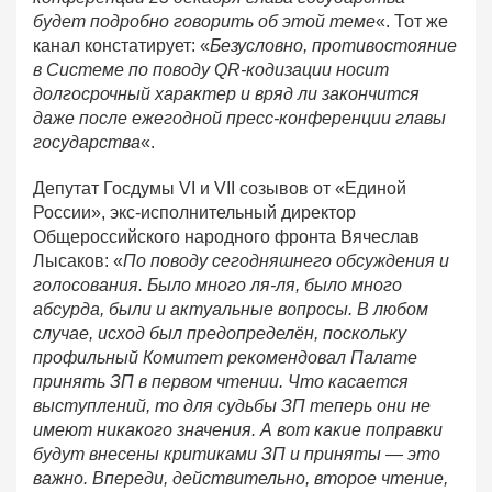
будет подробно говорить об этой теме
«. Тот же
канал констатирует: «
Безусловно, противостояние
в Системе по поводу QR-кодизации носит
долгосрочный характер и вряд ли закончится
даже после ежегодной пресс-конференции главы
государства
«.
Депутат Госдумы VI и VII созывов от «Единой
России», экс-исполнительный директор
Общероссийского народного фронта Вячеслав
Лысаков: «
По поводу сегодняшнего обсуждения и
голосования. Было много ля-ля, было много
абсурда, были и актуальные вопросы. В любом
случае, исход был предопределён, поскольку
профильный Комитет рекомендовал Палате
принять ЗП в первом чтении. Что касается
выступлений, то для судьбы ЗП теперь они не
имеют никакого значения. А вот какие поправки
будут внесены критиками ЗП и приняты — это
важно. Впереди, действительно, второе чтение,