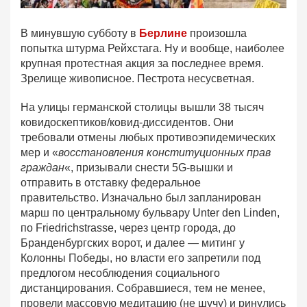
В минувшую субботу в
Берлине
произошла
попытка штурма Рейхстага. Ну и вообще, наиболее
крупная протестная акция за последнее время.
Зрелище живописное. Пестрота несусветная.
На улицы германской столицы вышли 38 тысяч
ковидоскептиков/ковид-диссидентов. Они
требовали отмены любых противоэпидемических
мер и «
восстановления конституционных прав
граждан
«, призывали снести 5G-вышки и
отправить в отставку федеральное
правительство. Изначально ​​​был запланирован
марш по центральному бульвару Unter den Linden,
по Friedrichstrasse, через центр города, до
Бранденбургских ворот, и далее — митинг у
Колонны Победы, но власти его запретили под
предлогом несоблюдения социального
дистанцирования. Собравшиеся, тем не менее,
провели массовую медитацию (не шучу) и ринулись