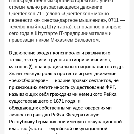
Непосредственным организатором выступило
стремительно разрастающееся движение
Querdenken 711 (слово «Querdenken» можно
перевести как «нестандартное мышление», 0711 —
телефонный код Штутгарта), основанное в апреле
сего года в Штутгарте IT-предпринимателем и
правозащитником Михаэлем Бальвегом.
В движение входят конспирологи различного
толка, эзотерики, группы антипрививочников,
масонов (!), праворадикальных националистов и др.
Значительную роль в протесте играет движение
«рейхсбюргеров» — крайне правых сектантов, не
признающих легитимность существования ФРГ,
называющих себя гражданами немецкого Рейха,
существовавшего с 1871 года, и
обладающих собственными удостоверениями
личности граждан Рейха. Федеративную
Республику Германия они именуют оккупационной
властью (часто — еврейской оккупационной