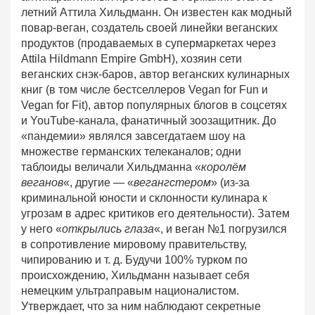
летний Аттила Хильдманн. Он известен как модный
повар-веган, создатель своей линейки веганских
продуктов (продаваемых в супермаркетах через
Attila Hildmann Empire GmbH), хозяин сети
веганских снэк-баров, автор веганских кулинарных
книг (в том числе бестселлеров Vegan for Fun и
Vegan for Fit), автор популярных блогов в соцсетях
и YouTube-канала, фанатичный зоозащитник. До
«пандемии» являлся завсегдатаем шоу на
множестве германских телеканалов; одни
таблоиды величали Хильдманна «
королём
веганов
«, другие — «
вегангстером
» (из-за
криминальной юности и склонности кулинара к
угрозам в адрес критиков его деятельности). Затем
у него «
открылись глаза
«, и веган №1 погрузился
в сопротивление мировому правительству,
чипированию и т. д. Будучи 100% турком по
происхождению, Хильдманн называет себя
немецким ультраправым националистом.
Утверждает, что за ним наблюдают секретные