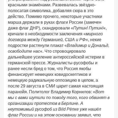
красными знамёнами. Развевалась звёздно-
полосатая символика, добавляя сюра в это
действо. Помимо прочего, некоторые участники
марша держали в руках флаги России (замечен
даже флаг ДНР), скандировали «
Путин! Путин!
«,
кричали о необходимости заключения «
мирного
договора между Германией, США и РФ
«, некие
подростки растянули плакат «
Владимир и Дональд,
освободите нас
«. Что спровоцировало
дальнейшее усиление антироссийской истерии в
германской прессе. Журналисты-русофобы и
ранее несли бред о том, что Россия якобы
финансирует немецких ковидоскептиков и
немецкую радикальную оппозицию в целом, а
после 29 августа в СМИ царит самая настоящая
паранойя. Политолог Владимир Корнилов: «
Вот
мы с вами шутили по поводу того, кого обвинят в
организации протестов в Берлине. А
неутомимый русофоб из Bild Рёпке уже нашёл
флаг России и на этом основании заявил, что