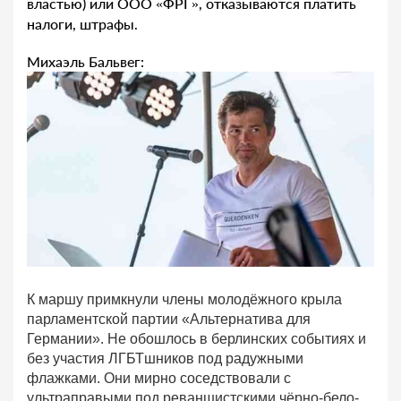
властью) или ООО «ФРГ», отказываются платить
налоги, штрафы.
Михаэль Бальвег:
К маршу примкнули члены молодёжного крыла
парламентской партии «Альтернатива для
Германии». Не обошлось в берлинских событиях и
без участия ЛГБТшников под радужными
флажками. Они мирно соседствовали с
ультраправыми под реваншистскими чёрно-бело-