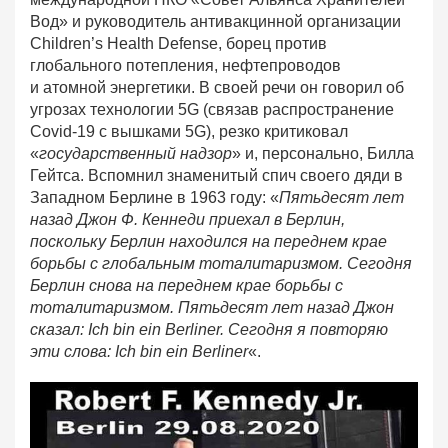
Вод» и руководитель антивакцинной организации
Children’s Health Defense, борец против
глобального потепления, нефтепроводов
и атомной энергетики. В своей речи он говорил об
угрозах технологии 5G (связав распространение
Covid-19 с вышками 5G), резко критиковал
«
государственный надзор
» и, персонально, Билла
Гейтса. Вспомнил знаменитый спич своего дяди в
Западном Берлине в 1963 году: «
Пятьдесят лет
назад Джон Ф. Кеннеди приехал в Берлин,
поскольку Берлин находился на переднем крае
борьбы с глобальным тоталитаризмом. Сегодня
Берлин снова на переднем крае борьбы с
тоталитаризмом. Пятьдесят лет назад Джон
сказал: Ich bin ein Berliner. Сегодня я повторяю
эти слова: Ich bin ein Berliner
«.