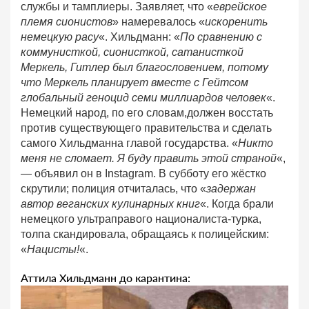
службы и тамплиеры. Заявляет, что «
еврейское
племя сионистов
» намеревалось «
искоренить
немецкую расу
«. Хильдманн: «
По сравнению с
коммунисткой, сионисткой, сатанисткой
Меркель, Гитлер был благословением, потому
что Меркель планирует вместе с Гейтсом
глобальный геноцид семи миллиардов человек
«.
Немецкий народ, по его словам,должен восстать
против существующего правительства и сделать
самого Хильдманна главой государства. «
Никто
меня не сломает. Я буду править этой страной
«,
— объявил он в Instagram. В субботу его жёстко
скрутили; полиция отчиталась, что «
задержан
автор веганских кулинарных книг
«. Когда брали
немецкого ультраправого националиста-турка,
толпа скандировала, обращаясь к полицейским:
«
Нацисты!
«.
Аттила Хильдманн до карантина: