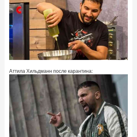
Аттила Хильдманн после карантина: