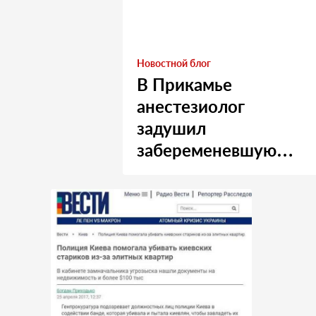
Новостной блог
В Прикамье
анестезиолог
задушил
забеременевшую
медсестру