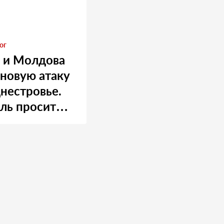
ог
 и Молдова
 новую атаку
нестровье.
ль просит
 о помощи