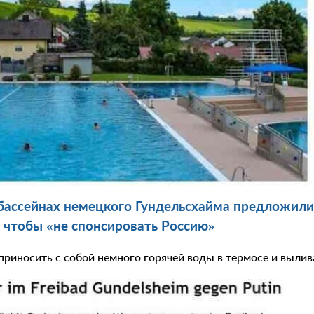
бассейнах немецкого Гундельсхайма предложили
 чтобы «не спонсировать Россию»
риносить с собой немного горячей воды в термосе и вылива