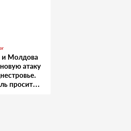
ог
 и Молдова
 новую атаку
нестровье.
ль просит
 о помощи