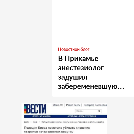
Новостной блог
В Прикамье
анестезиолог
задушил
забеременевшую
медсестру