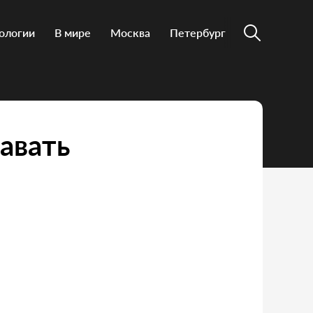
ологии
В мире
Москва
Петербург
авать