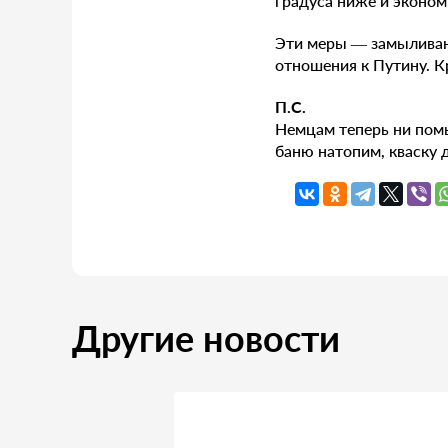
градуса ниже и эконом
Эти меры — замыливан
отношения к Путину. К
П.С.
Немцам теперь ни помы
баню натопим, кваску д
Другие новости