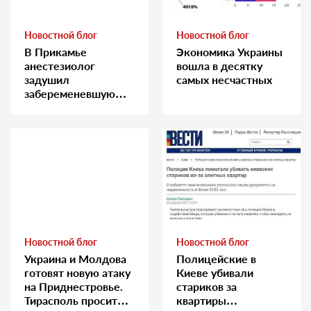
Новостной блог
Новостной блог
В Прикамье
Экономика Украины
анестезиолог
вошла в десятку
задушил
самых несчастных
забеременевшую
медсестру
Новостной блог
Новостной блог
Украина и Молдова
Полицейские в
готовят новую атаку
Киеве убивали
на Приднестровье.
стариков за
Тирасполь просит
квартиры…