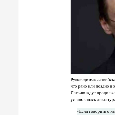
Руководитель латвийс
что рано или поздно в
Латвию ждут продолжени
установилась диктатура
«Если говорить о н