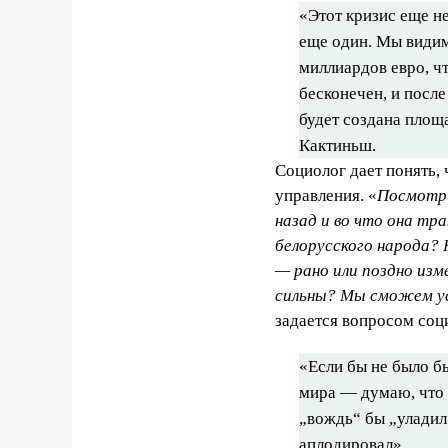
«Этот кризис еще н
еще один. Мы видим
миллиардов евро, ч
бесконечен, и после
будет создана площ
Кактиньш.
Социолог дает понять,
управления. «
Посмотри
назад и во что она тр
белорусского народа? 
— рано или поздно из
сильны? Мы сможем ус
задается вопросом соц
«Если бы не было б
мира — думаю, что 
„вождь“ бы „уладил 
аплодировал»,