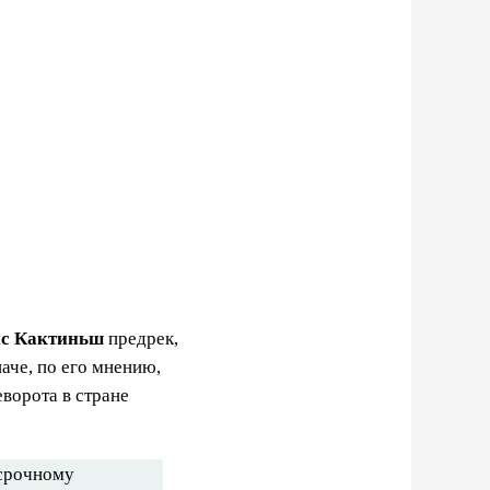
с Кактиньш
предрек,
аче, по его мнению,
еворота в стране
осрочному