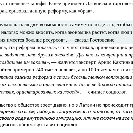
тут отдельные тарифы. Ранее президент Латвийской торгов
рактеризовал данную реформу, как «брак».
нужно дать людям возможность самим что-то делать, чтобы 
налогах можно вносить, когда экономика растет, когда люди
них имеется больше ресурсов», — сказал Ростовскис.
а, эта реформа показала, что у политиков, принимающих р
не видят то, что другим очевидно. Для них их концепции и 
созданные им законы
», — жалуется эксперт. Арнис Кактинь
ётся примерно 240 тысяч человек, а по 100 тысячам из них 
и такая важная реформа в столь бессмысленном воплощении
 их несчастными и отчаявшимися. Такое не должно происх
ствах, ориентированных на людей
», — считает социолог.
льство в обществе зреет давно, но в Латвии не происходит 
римся со всем, либо дистанцируемся от политики, от того,
своего рода внутреннюю эмиграцию, или же плюем на все и
 диагноз обществу ставит социолог.