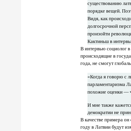
существованию лат
порядке вещей. Поэт
Видя, как происходи
долгосрочной персп
произойти революци
Кактиньш в интервью
В интервью социолог в
происходящие в государ
года, не смогут глобал
«Когда я говорю с 
парламентаризма Ла
похожие оценки — 
И мне также кажетс
демократии не прин
В качестве примера он
году в Латвии будут и