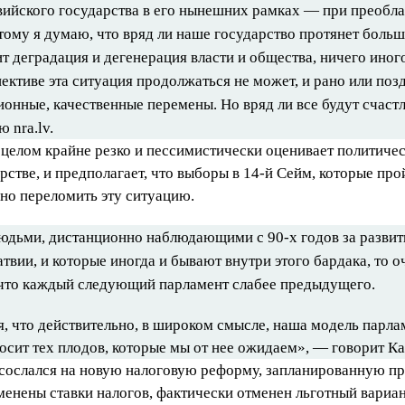
вийского государства в его нынешних рамках — при преобл
ому я думаю, что вряд ли наше государство протянет больше
т деградация и дегенерация власти и общества, ничего иного
ективе эта ситуация продолжаться не может, и рано или поз
онные, качественные перемены. Но вряд ли все будут счаст
 nra.lv.
 целом крайне резко и пессимистически оценивает политиче
стве, и предполагает, что выборы в 14-й Сейм, которые про
ьно переломить эту ситуацию.
людьми, дистанционно наблюдающими с 90-х годов за развит
твии, и которые иногда и бывают внутри этого бардака, то 
что каждый следующий парламент слабее предыдущего.
я, что действительно, в широком смысле, наша модель парла
осит тех плодов, которые мы от нее ожидаем», — говорит К
 сослался на новую налоговую реформу, запланированную пр
зменены ставки налогов, фактически отменен льготный вариа