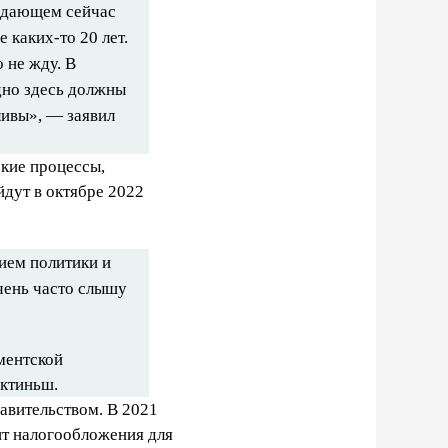
адающем сейчас
 каких-то 20 лет.
 не жду. В
дно здесь должны
ливы», — заявил
ские процессы,
йдут в октябре 2022
ием политики и
очень часто слышу
ментской
актиньш.
авительством. В 2021
нт налогообложения для