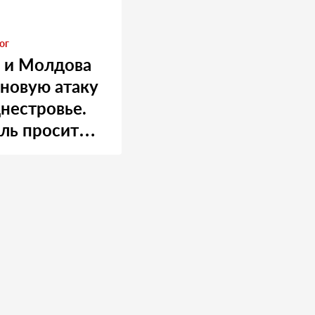
ог
 и Молдова
 новую атаку
нестровье.
ль просит
 о помощи