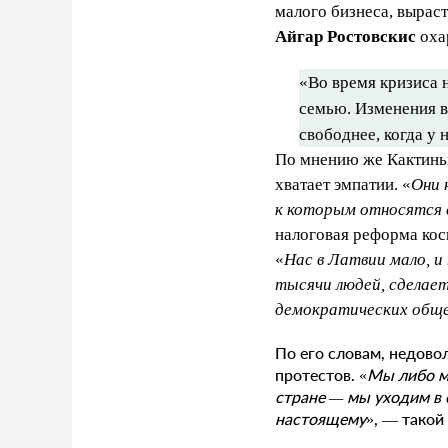
малого бизнеса, вырас
Айгар Ростовскис
оха
«Во время кризиса 
семью. Изменения в 
свободнее, когда у 
По мнению же Кактиньш
хватает эмпатии. «
Они 
к которым относятся 
налоговая реформа косн
«
Нас в Латвии мало, 
тысячи людей, сделает
демократических обще
По его словам, недово
протестов. «
Мы либо ми
стране — мы уходим в 
настоящему
», — такой