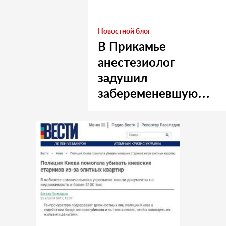
Новостной блог
В Прикамье
анестезиолог
задушил
забеременевшую
медсестру