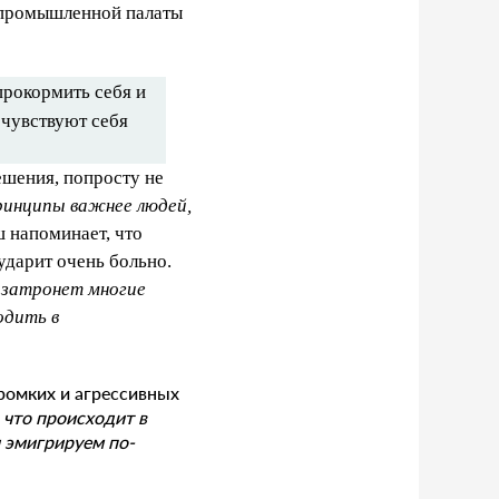
о-промышленной палаты
прокормить себя и
 чувствуют себя
ешения, попросту не
принципы важнее людей,
ш напоминает, что
ударит очень больно.
 затронет многие
одить в
громких и агрессивных
 что происходит в
 эмигрируем по-