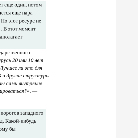
ет еще один, потом
яется еще пара
Но этот ресурс не
о… В этот момент
дполагает
ударственного
русь 20 или 10 лет
Лучшее ли это для
О и другие структуры
мы сами внутренне
мироваться?
», —
 порогов западного
д. Какой-нибудь
тому бы