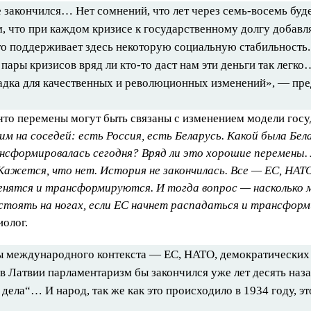
е закончился… Нет сомнений, что лет через семь-восемь буд
, что при каждом кризисе к государственному долгу добавл
то поддерживает здесь некоторую социальную стабильность. 
 пары кризисов вряд ли кто-то даст нам эти деньги так легк
адка для качественных и революционных изменений», — пре
 что перемены могут быть связаны с изменением модели гос
м на соседей: есть Россия, есть Беларусь. Какой была Бела
ансформировалась сегодня? Вряд ли это хорошие перемены. 
Кажется, что нет. История не закончилась. Все — ЕС, НАТ
менятся и трансформируются. И тогда вопрос — насколько 
тоять на ногах, если ЕС начнет распадаться и трансфор
иолог.
ы международного контекста — ЕС, НАТО, демократических
в Латвии парламентаризм бы закончился уже лет десять наза
дела“… И народ, так же как это происходило в 1934 году, э