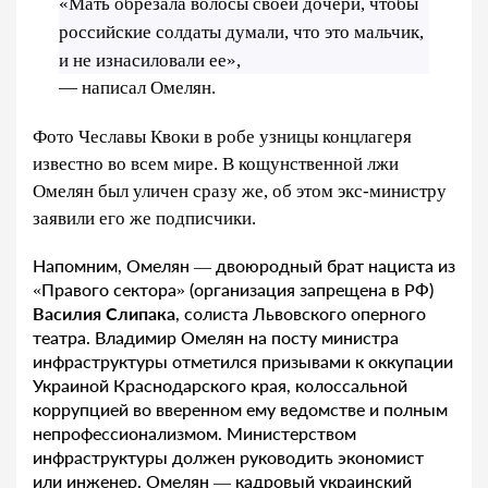
«Мать обрезала волосы своей дочери, чтобы
российские солдаты думали, что это мальчик,
и не изнасиловали ее»,
— написал Омелян.
Фото Чеславы Квоки в робе узницы концлагеря
известно во всем мире. В кощунственной лжи
Омелян был уличен сразу же, об этом экс-министру
заявили его же подписчики.
Напомним, Омелян — двоюродный брат нациста из
«Правого сектора» (организация запрещена в РФ)
Василия Слипака
, солиста Львовского оперного
театра. Владимир Омелян на посту министра
инфраструктуры отметился призывами к оккупации
Украиной Краснодарского края, колоссальной
коррупцией во вверенном ему ведомстве и полным
непрофессионализмом. Министерством
инфраструктуры должен руководить экономист
или инженер. Омелян — кадровый украинский