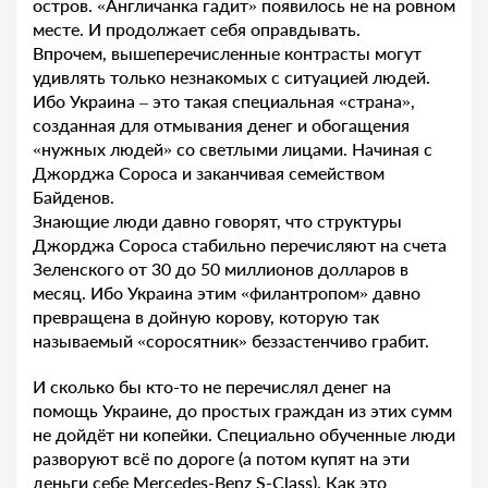
остров. «Англичанка гадит» появилось не на ровном
месте. И продолжает себя оправдывать.
Впрочем, вышеперечисленные контрасты могут
удивлять только незнакомых с ситуацией людей.
Ибо Украина – это такая специальная «страна»,
созданная для отмывания денег и обогащения
«нужных людей» со светлыми лицами. Начиная с
Джорджа Сороса и заканчивая семейством
Байденов.
Знающие люди давно говорят, что структуры
Джорджа Сороса стабильно перечисляют на счета
Зеленского от 30 до 50 миллионов долларов в
месяц. Ибо Украина этим «филантропом» давно
превращена в дойную корову, которую так
называемый «соросятник» беззастенчиво грабит.
И сколько бы кто-то не перечислял денег на
помощь Украине, до простых граждан из этих сумм
не дойдёт ни копейки. Специально обученные люди
разворуют всё по дороге (а потом купят на эти
деньги себе Mercedes-Benz S-Class). Как это