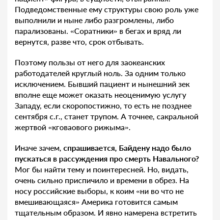
Подведомственные ему структуры свою роль уже
выполнили и ныне либо разгромлены, либо
парализованы. «Соратники» в бегах и вряд ли
вернутся, разве что, срок отбывать.
Поэтому пользы от него для заокеанских
работодателей круглый ноль. За одним только
исключением. Бывший пациент и нынешний зек
вполне еще может оказать неоценимую услугу
Западу, если скоропостижно, то есть не позднее
сентября с.г., станет трупом. А точнее, сакральной
жертвой «кговаового рижыма».
Иначе зачем,
спрашивается, Байдену надо было
пускаться в рассуждения про смерть Навального?
Мог бы найти тему и поинтересней. Но, видать,
очень сильно приспичило и времени в обрез. На
носу российские выборы, к коим «ни во что не
вмешивающаяся» Америка готовится самым
тщательным образом. И явно намерена встретить