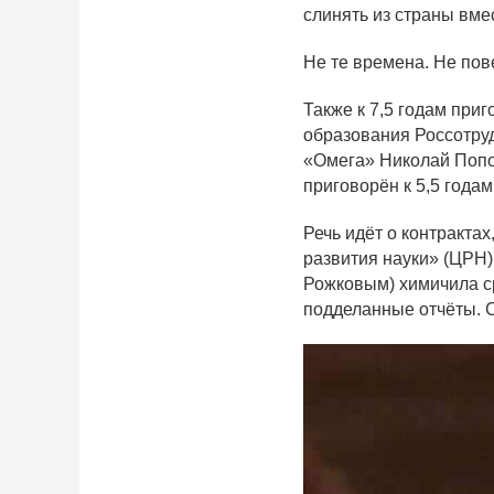
слинять из страны вме
Не те времена. Не пов
Также к 7,5 годам при
образования Россотруд
«Омега» Николай Попо
приговорён к 5,5 годам
Речь идёт о контракта
развития науки» (ЦРН)
Рожковым) химичила с
подделанные отчёты. 