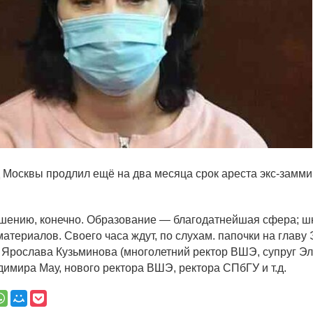
д Москвы продлил ещё на два месяца срок ареста экс-замм
ершению, конечно. Образование — благодатнейшая сфера; 
материалов. Своего часа ждут, по слухам. папочки на главу
 Ярослава Кузьминова (многолетний ректор ВШЭ, супруг Э
мира Мау, нового ректора ВШЭ, ректора СПбГУ и т.д.