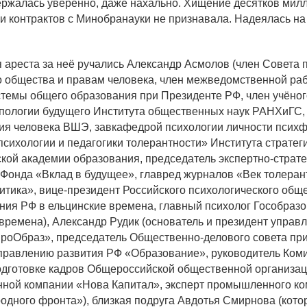
держалась уверенно, даже нахально. Хищение десятков ми
и контрактов с Минобранауки не признавала. Надеялась на
 ареста за неё ручались Александр Асмолов (член Совета 
о общества и правам человека, член межведомственной ра
стемы общего образования при Президенте РФ, член учёно
пологии будущего Института общественных наук РАНХиГС, 
ия человека ВШЭ, завкафедрой психологии личности псих
сихологии и педагогики толерантности» Института стратег
кой академии образования, председатель экспертно-страте
Фонда «Вклад в будущее», главред журналов «Век толеран
тика», вице-президент Российского психологического общ
ния РФ в ельцинские времена, главный психолог Гособраз
времена), Александр Рудик (основатель и президент упра
роОбраз», председатель Общественно-делового совета при
аправлению развития РФ «Образование», руководитель Коми
дготовке кадров Общероссийской общественной организац
нной компании «Нова Капитал», эксперт промышленного ко
одного фронта»), близкая подруга Авдотья Смирнова (кот