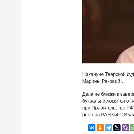
Накануне Тверской су
Марины Раковой…
Дела не близки к зав
буквально ломятся от 
при Правительстве РФ
ректора РАНХиГС Влади