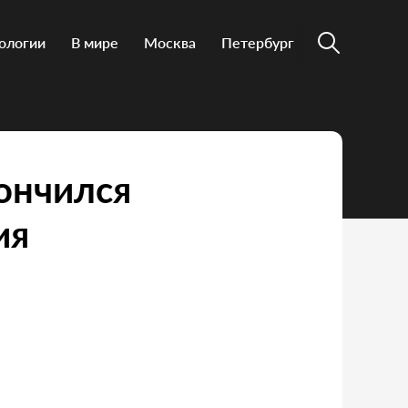
ологии
В мире
Москва
Петербург
ончился
ия