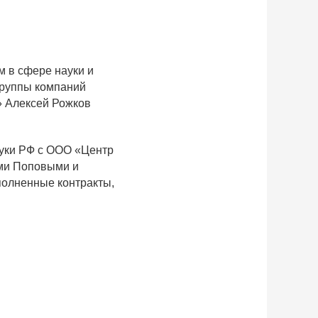
м в сфере науки и
группы компаний
» Алексей Рожков
ауки РФ с ООО «Центр
ями Поповыми и
полненные контракты,