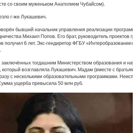
сте со своим муженьком Анатолием Чубайсом).
езло г-же Лукашевич.
говорён бывший начальник управления реализации програм
ничества Михаил Попов. Его брат, руководитель проектов 
в получил 6 лет. Экс-гендиретор ФГБУ «Интеробразование
.
х, заключённых тогдашним Министерством образования и н
, который возглавляла Лукашевич. Мадам (вместе с брать
разу с несколькими образовательными программами. Неис
Сумма ущерба превысила 50 млн руб.