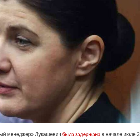
была задержана
ый менеджер» Лукашевич
в начале июле 2