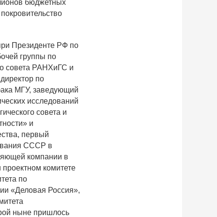
ллионов бюджетных
 покровительство
при Президенте РФ по
бочей группы по
го совета РАНХиГС и
директор по
фака МГУ, заведующий
ических исследований
гического совета и
тности» и
ества, первый
ования СССР в
вляющей компании в
 проектном комитете
тета по
ии «Деловая Россия»,
митета
орой ныне пришлось