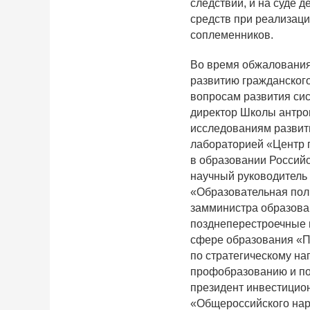
следствии, и на суде 
средств при реализаци
соплеменников.
Во время обжалования
развитию гражданског
вопросам развития си
директор Школы антро
исследованиям развит
лабораторией «Центр п
в образовании Российс
научный руководитель 
«Образовательная поли
замминистра образова
позднеперестроечные 
сфере образования «П
по стратегическому н
профобразованию и по
президент инвестицио
«Общероссийского нар