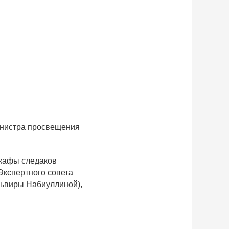
инистра просвещения
шкафы следаков
 Экспертного совета
львиры Набиуллиной),